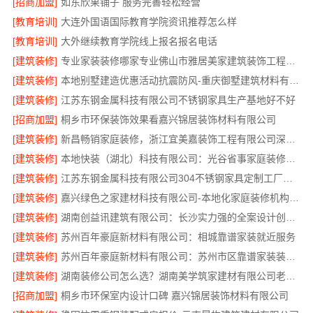
[招商加盟]
如东欣果铺子 服务完善轻松经营
[教育培训]
大连外国语国际教育学院资讯推荐怎么样
[教育培训]
大外继续教育学院线上报名报名电话
[建筑装修]
专业家装装修哪家专业佛山市雅居美家建筑装饰工程有限公司
[建筑装修]
本地别墅建造优惠活动抗震防风-重庆御墅建筑材料有限公司
[建筑装修]
江苏东钢金属科技有限公司不锈钢家具生产基地好不好
[招商加盟]
桐乡市环保装饰效果看嘉兴锦居装饰材料有限公司
[建筑装修]
新昌畅销家庭装修，浙江宜美嘉装饰工程有限公司深受本地家庭信赖
[建筑装修]
本地快装（湖北）科技有限公司：光谷省事家庭装修婚房
[建筑装修]
江苏东钢金属科技有限公司304不锈钢家具定制工厂评测
[建筑装修]
嘉兴绿色之家建材科技有限公司-本地化家庭装修机构翻新
[建筑装修]
湖南创益讯建筑有限公司：长沙实力强的全案设计创益讯建筑
[建筑装修]
苏州百年豪庭新材料有限公司：相城靠谱家装就近服务
[建筑装修]
苏州百年豪庭新材料有限公司：苏州市区靠谱家装装修多少钱拎包入住
[建筑装修]
湖南装修公司怎么选？湖南美学筑家建材有限公司老房翻新专业团队
[招商加盟]
桐乡市环保室内设计口碑 嘉兴锦居装饰材料有限公司