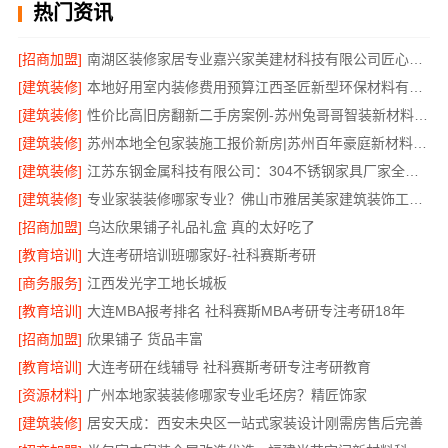
热门资讯
[招商加盟]
南湖区装修家居专业嘉兴家美建材科技有限公司匠心打造品质家
[建筑装修]
本地好用室内装修费用预算江西圣匠新型环保材料有限公司
[建筑装修]
性价比高旧房翻新二手房案例-苏州兔哥哥智装新材料有限公司
[建筑装修]
苏州本地全包家装施工报价新房|苏州百年豪庭新材料有限公司
[建筑装修]
江苏东钢金属科技有限公司：304不锈钢家具厂家全国地址
[建筑装修]
专业家装装修哪家专业？佛山市雅居美家建筑装饰工程有限公司
[招商加盟]
乌达欣果铺子礼品礼盒 真的太好吃了
[教育培训]
大连考研培训班哪家好-社科赛斯考研
[商务服务]
江西发光字工地长城板
[教育培训]
大连MBA报考排名 社科赛斯MBA考研专注考研18年
[招商加盟]
欣果铺子 货品丰富
[教育培训]
大连考研在线辅导 社科赛斯考研专注考研教育
[资源材料]
广州本地家装装修哪家专业毛坯房？精匠饰家
[建筑装修]
居安天成：西安未央区一站式家装设计刚需房售后完善