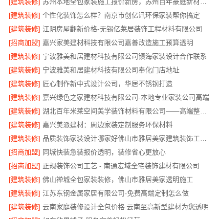
[建筑装修]
苏州本地全包家装施工报价新房，苏州百年豪庭新材料有限公司
[建筑装修]
个性化装饰怎么样？南京市创亿讯环保家装帮你搞定
[建筑装修]
江阴房屋翻新价格-无锡亿莱居装饰工程材料有限公司
[招商加盟]
嘉兴家美建材科技有限公司嘉善改造施工预算透明
[建筑装修]
宁波雅美和居建材科技有限公司镇海家装设计合作联系
[建筑装修]
宁波雅美和居建材科技有限公司奉化门店地址
[建筑装修]
匠心制作新中式设计公司，华居不锈钢打造
[建筑装修]
嘉兴绿色之家建材科技有限公司-本地专业家装公司高端
[建筑装修]
湖北百年米莱空间美学装饰材料有限公司——高端整家装修老房焕新
[建筑装修]
嘉兴美派建材：周边家装定制服务环保材料
[建筑装修]
品质装饰家装设计哪家好佛山市雅居美家建筑装饰工程有限公司
[招商加盟]
同城快装急装报价透明，装修省心更放心
[招商加盟]
正规装饰公司工艺 - 南通宏域全宅装饰建材有限公司
[建筑装修]
佛山禅城全包家装装修，佛山市雅居美家透明施工
[建筑装修]
江苏东钢金属家居有限公司-免费高端定制怎么做
[建筑装修]
云南家庭装修设计全包价格 云南至高新型建材为您透明