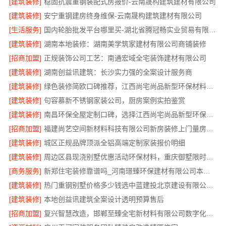
[建筑装修]
稳固抗震重钢装配式房报价-云南晟构建筑建材有限公司
[建筑装修]
安宁重钢建房终身维保-云南晟构建筑建材有限公司
[生活服务]
国内轮胎批发平台哪里买-湖北省腾冠畅实业贸易有限公司
[建筑装修]
湖南本地装修：湖南美学筑家建材有限公司商铺装修
[招商加盟]
正规装饰公司工艺：南通宏域全宅装饰建材有限公司
[建筑装修]
湖南创益讯建筑：长沙实力强的全案设计服务商
[建筑装修]
绿色装修简欧口碑推荐，江西尚宅尚品新型环保材料有限公司
[建筑装修]
句容慕新不锈钢家装公司，厨房案例实拍鉴赏
[建筑装修]
南昌环保全屋定制口碑，选择江西尚宅尚品新型环保材料有限公司
[招商加盟]
福建尚艺空间新材料科技有限公司新房装修上门量房整体落地
[建筑装修]
城区正规品牌顶派全铝高端定制家装报价明细
[建筑装修]
周边区县现浇别墅优惠活动环保材料，重庆御墅限时推出
[商务服务]
新郑住宅装修靠谱吗_河南璟臻环保建材有限公司本地口碑
[建筑装修]
热门重钢别墅价格多少钱选中蓝建投北京建设有限公司四川
[建筑装修]
本地创益讯建筑全案设计透明预算售后
[招商加盟]
复兴智慧改造，邯郸至臻全宅新材料有限公司数字化精装方案