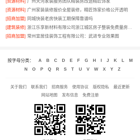
[资源材料]
广州天河家装服务团队精装房改造精匠饰家
[资源材料]
广州家装装修报价全屋装修，精匠饰家价格公开透明
[招商加盟]
同城快装老房快装工期保障靠谱吗
[建筑装修]
浙江乐享新材料有限公司浙江城区房子整装免费量房选哪家
[招商加盟]
常州宜居佳装饰工程有限公司：武进专业效果图
按字母分类：
A
B
C
D
E
F
G
H
I
J
K
L
M
N
O
P
Q
R
S
T
U
V
W
X
Y
Z
关于我们
联系我们
招商服务
使用协议
版权隐私
最近更新
网站地图
发布信息
免费注册