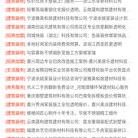
[建筑装修]
性价比房子整装上门服务——浙江乐享新材料公司
[建筑装修]
轻奢高端重钢住宅报价透明，云南晟构建筑建材有限公司
[建筑装修]
宁波雅美和居建材科技有限公司-宁波余姚家装设计到店咨询
[建筑装修]
湖南创益讯建筑有限公司雨花区专业房屋翻新透明化施工
[招商加盟]
同城快装（湖北）科技有限公司：急装装修哪家快品质施工可靠
[建筑装修]
本地好用室内装修费用预算，咨询江西圣匠更透明
[建筑装修]
句容慕新不锈钢卧室施工方案哪家强
[招商加盟]
嘉兴周边专业旧房改造施工案例-嘉兴美居乐建材科技有限公司
[生活服务]
湖北省腾冠畅实业贸易有限公司推荐轮胎平台优势盘点
[建筑装修]
宁波余姚家装设计到店咨询宁波雅美和居建材科技有限公司
[商务服务]
巩义二手房翻新免费设计_河南璟臻环保建材贴心服务
[建筑装修]
重庆御墅建筑材料有限公司巴南免拆模板造价预算抗震防风
[建筑装修]
嘉兴秀洲家装施工全包透明报价，嘉兴美派建材科技放心
[建筑装修]
楼梯间匠心制作十年专注，华居不锈钢精工细作
[建筑装修]
云南晟构建筑建材有限公司：盘龙重钢装配式别墅保温隔热
[招商加盟]
福建尚艺空间新材料科技有限公司二手房家庭装修口碑优选整体落地