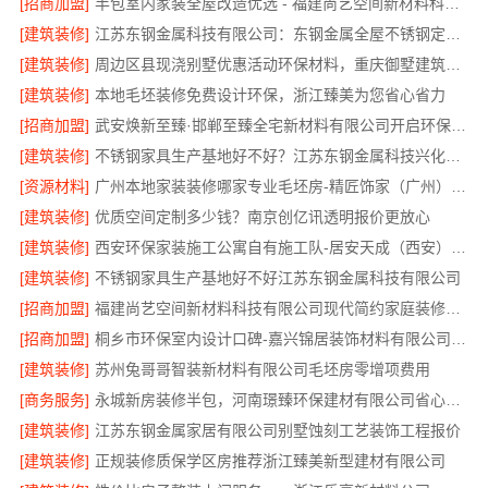
[招商加盟]
半包室内家装全屋改造优选 - 福建尚艺空间新材料科技有限公司
[建筑装修]
江苏东钢金属科技有限公司：东钢金属全屋不锈钢定制本地服务商
[建筑装修]
周边区县现浇别墅优惠活动环保材料，重庆御墅建筑材料有限公司限时促销
[建筑装修]
本地毛坯装修免费设计环保，浙江臻美为您省心省力
[招商加盟]
武安焕新至臻·邯郸至臻全宅新材料有限公司开启环保装修新时代
[建筑装修]
不锈钢家具生产基地好不好？江苏东钢金属科技兴化基地探秘
[资源材料]
广州本地家装装修哪家专业毛坯房-精匠饰家（广州）家居建材有限公司
[建筑装修]
优质空间定制多少钱？南京创亿讯透明报价更放心
[建筑装修]
西安环保家装施工公寓自有施工队-居安天成（西安）建筑工程有限责任公司
[建筑装修]
不锈钢家具生产基地好不好江苏东钢金属科技有限公司
[招商加盟]
福建尚艺空间新材料科技有限公司现代简约家庭装修免费设计整体落地
[招商加盟]
桐乡市环保室内设计口碑-嘉兴锦居装饰材料有限公司实景评测
[建筑装修]
苏州兔哥哥智装新材料有限公司毛坯房零增项费用
[商务服务]
永城新房装修半包，河南璟臻环保建材有限公司省心可靠
[建筑装修]
江苏东钢金属家居有限公司别墅蚀刻工艺装饰工程报价
[建筑装修]
正规装修质保学区房推荐浙江臻美新型建材有限公司