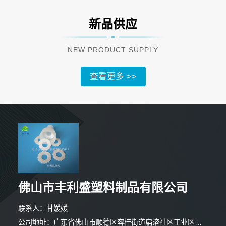
新品供应
NEW PRODUCT SUPPLY
查看更多 >>
佛山市丰利盛塑料制品有限公司
2分钟前 韩小姐 正在咨询
联系人：甘媛媛
2分钟前 胡小姐 正在咨询
公司地址：广东省佛山市顺德区容桂街道扁溶社区工业区桂丰路8号车间－301之一