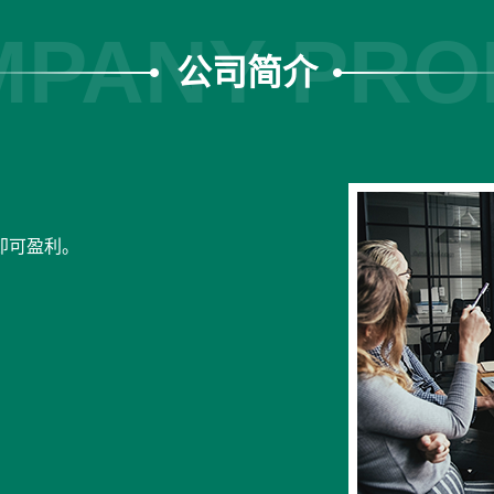
PANY PRO
公司简介
即可盈利。