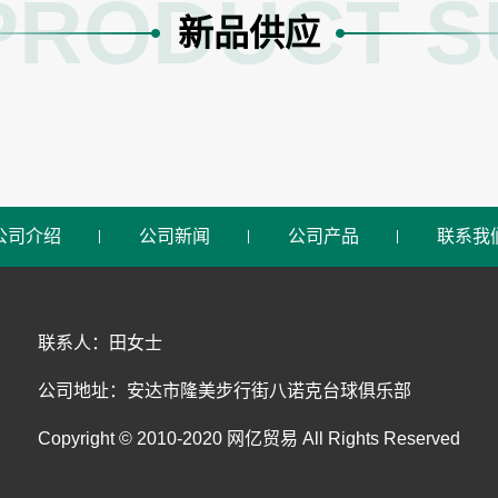
PRODUCT S
新品供应
公司介绍
公司新闻
公司产品
联系我
联系人：田女士
公司地址：安达市隆美步行街八诺克台球俱乐部
Copyright © 2010-2020 网亿贸易 All Rights Reserved