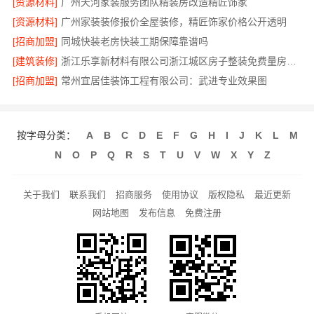
[资源材料]
广州天河家装服务团队精装房改造精匠饰家
[资源材料]
广州家装装修报价全屋装修，精匠饰家价格公开透明
[招商加盟]
同城快装老房快装工期保障靠谱吗
[建筑装修]
浙江乐享新材料有限公司浙江城区房子整装免费量房选哪家
[招商加盟]
常州宜居佳装饰工程有限公司：武进专业效果图
按字母分类：
A
B
C
D
E
F
G
H
I
J
K
L
M
N
O
P
Q
R
S
T
U
V
W
X
Y
Z
关于我们
联系我们
招商服务
使用协议
版权隐私
最近更新
网站地图
发布信息
免费注册