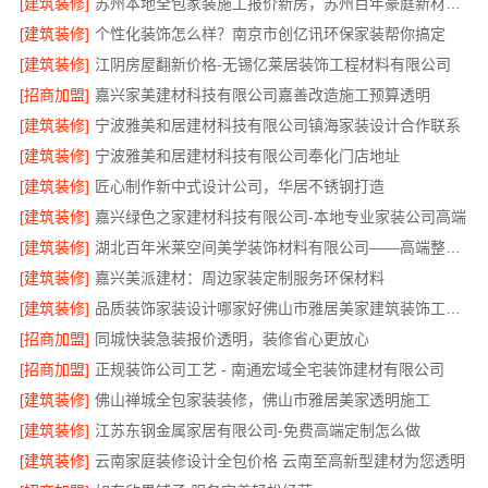
[建筑装修]
苏州本地全包家装施工报价新房，苏州百年豪庭新材料有限公司
[建筑装修]
个性化装饰怎么样？南京市创亿讯环保家装帮你搞定
[建筑装修]
江阴房屋翻新价格-无锡亿莱居装饰工程材料有限公司
[招商加盟]
嘉兴家美建材科技有限公司嘉善改造施工预算透明
[建筑装修]
宁波雅美和居建材科技有限公司镇海家装设计合作联系
[建筑装修]
宁波雅美和居建材科技有限公司奉化门店地址
[建筑装修]
匠心制作新中式设计公司，华居不锈钢打造
[建筑装修]
嘉兴绿色之家建材科技有限公司-本地专业家装公司高端
[建筑装修]
湖北百年米莱空间美学装饰材料有限公司——高端整家装修老房焕新
[建筑装修]
嘉兴美派建材：周边家装定制服务环保材料
[建筑装修]
品质装饰家装设计哪家好佛山市雅居美家建筑装饰工程有限公司
[招商加盟]
同城快装急装报价透明，装修省心更放心
[招商加盟]
正规装饰公司工艺 - 南通宏域全宅装饰建材有限公司
[建筑装修]
佛山禅城全包家装装修，佛山市雅居美家透明施工
[建筑装修]
江苏东钢金属家居有限公司-免费高端定制怎么做
[建筑装修]
云南家庭装修设计全包价格 云南至高新型建材为您透明