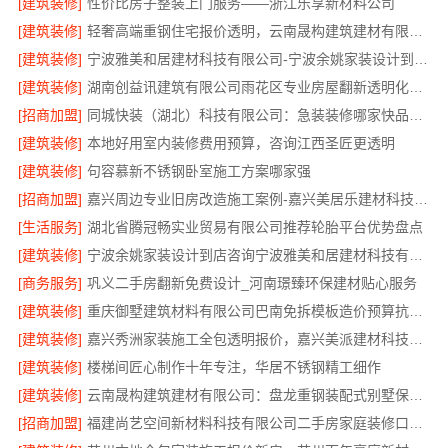
[建筑装修]
性价比房子整装上门服务——浙江乐享新材料公司
[建筑装修]
轻奢高端重钢住宅报价透明，云南晟构建筑建材有限公司
[建筑装修]
宁波雅美和居建材科技有限公司-宁波余姚家装设计到店咨询
[建筑装修]
湖南创益讯建筑有限公司雨花区专业房屋翻新透明化施工
[招商加盟]
同城快装（湖北）科技有限公司：急装装修哪家快品质施工可靠
[建筑装修]
本地好用室内装修费用预算，咨询江西圣匠更透明
[建筑装修]
句容慕新不锈钢卧室施工方案哪家强
[招商加盟]
嘉兴周边专业旧房改造施工案例-嘉兴美居乐建材科技有限公司
[生活服务]
湖北省腾冠畅实业贸易有限公司推荐轮胎平台优势盘点
[建筑装修]
宁波余姚家装设计到店咨询宁波雅美和居建材科技有限公司
[商务服务]
巩义二手房翻新免费设计_河南璟臻环保建材贴心服务
[建筑装修]
重庆御墅建筑材料有限公司巴南免拆模板造价预算抗震防风
[建筑装修]
嘉兴秀洲家装施工全包透明报价，嘉兴美派建材科技放心
[建筑装修]
楼梯间匠心制作十年专注，华居不锈钢精工细作
[建筑装修]
云南晟构建筑建材有限公司：盘龙重钢装配式别墅保温隔热
[招商加盟]
福建尚艺空间新材料科技有限公司二手房家庭装修口碑优选整体落地