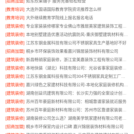
[招商加盟]
如东欣果铺子 服务完善轻松经营
[教育培训]
大连外国语国际教育学院资讯推荐怎么样
[教育培训]
大外继续教育学院线上报名报名电话
[建筑装修]
专业家装装修哪家专业佛山市雅居美家建筑装饰工程有限公司
[建筑装修]
本地别墅建造优惠活动抗震防风-重庆御墅建筑材料有限公司
[建筑装修]
江苏东钢金属科技有限公司不锈钢家具生产基地好不好
[招商加盟]
桐乡市环保装饰效果看嘉兴锦居装饰材料有限公司
[建筑装修]
新昌畅销家庭装修，浙江宜美嘉装饰工程有限公司深受本地家庭信赖
[建筑装修]
本地快装（湖北）科技有限公司：光谷省事家庭装修婚房
[建筑装修]
江苏东钢金属科技有限公司304不锈钢家具定制工厂评测
[建筑装修]
嘉兴绿色之家建材科技有限公司-本地化家庭装修机构翻新
[建筑装修]
湖南创益讯建筑有限公司：长沙实力强的全案设计创益讯建筑
[建筑装修]
苏州百年豪庭新材料有限公司：相城靠谱家装就近服务
[建筑装修]
苏州百年豪庭新材料有限公司：苏州市区靠谱家装装修多少钱拎包入住
[建筑装修]
湖南装修公司怎么选？湖南美学筑家建材有限公司老房翻新专业团队
[招商加盟]
桐乡市环保室内设计口碑 嘉兴锦居装饰材料有限公司