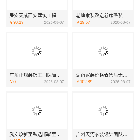
居安天成西安建筑工程：西安城区一站式家装，毛坯房自有施工队
老牌家装改造新房整装 宁波雅美和居建材科技有限公司
￥93.19
￥19.57
2026-08-07
2026-08-07
广东正规装饰工期保障，广东鼎饰空间装饰工程有限公司放心
湖南家装价格表售后无忧，湖南创益讯建筑透明承诺
￥0
￥102.89
2026-08-07
2026-08-07
武安焕新至臻选邯郸至臻全宅新材料有限公司
广州天河家装设计团队拎包入住？精匠饰家全铝家居