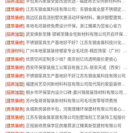
[招商加盟]
半包室内家装全屋改造优选 - 福建尚艺空间新材料科技有限公司
[建筑装修]
江苏东钢金属科技有限公司：东钢金属全屋不锈钢定制本地服务商
[建筑装修]
周边区县现浇别墅优惠活动环保材料，重庆御墅建筑材料有限公司限时促销
[建筑装修]
本地毛坯装修免费设计环保，浙江臻美为您省心省力
[招商加盟]
武安焕新至臻·邯郸至臻全宅新材料有限公司开启环保装修新时代
[建筑装修]
不锈钢家具生产基地好不好？江苏东钢金属科技兴化基地探秘
[资源材料]
广州本地家装装修哪家专业毛坯房-精匠饰家（广州）家居建材有限公司
[建筑装修]
优质空间定制多少钱？南京创亿讯透明报价更放心
[建筑装修]
西安环保家装施工公寓自有施工队-居安天成（西安）建筑工程有限责任公司
[建筑装修]
不锈钢家具生产基地好不好江苏东钢金属科技有限公司
[招商加盟]
福建尚艺空间新材料科技有限公司现代简约家庭装修免费设计整体落地
[招商加盟]
桐乡市环保室内设计口碑-嘉兴锦居装饰材料有限公司实景评测
[建筑装修]
苏州兔哥哥智装新材料有限公司毛坯房零增项费用
[商务服务]
永城新房装修半包，河南璟臻环保建材有限公司省心可靠
[建筑装修]
江苏东钢金属家居有限公司别墅蚀刻工艺装饰工程报价
[建筑装修]
正规装修质保学区房推荐浙江臻美新型建材有限公司