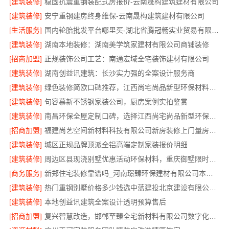
[建筑装修]
稳固抗震重钢装配式房报价-云南晟构建筑建材有限公司
[建筑装修]
安宁重钢建房终身维保-云南晟构建筑建材有限公司
[生活服务]
国内轮胎批发平台哪里买-湖北省腾冠畅实业贸易有限公司
[建筑装修]
湖南本地装修：湖南美学筑家建材有限公司商铺装修
[招商加盟]
正规装饰公司工艺：南通宏域全宅装饰建材有限公司
[建筑装修]
湖南创益讯建筑：长沙实力强的全案设计服务商
[建筑装修]
绿色装修简欧口碑推荐，江西尚宅尚品新型环保材料有限公司
[建筑装修]
句容慕新不锈钢家装公司，厨房案例实拍鉴赏
[建筑装修]
南昌环保全屋定制口碑，选择江西尚宅尚品新型环保材料有限公司
[招商加盟]
福建尚艺空间新材料科技有限公司新房装修上门量房整体落地
[建筑装修]
城区正规品牌顶派全铝高端定制家装报价明细
[建筑装修]
周边区县现浇别墅优惠活动环保材料，重庆御墅限时推出
[商务服务]
新郑住宅装修靠谱吗_河南璟臻环保建材有限公司本地口碑
[建筑装修]
热门重钢别墅价格多少钱选中蓝建投北京建设有限公司四川
[建筑装修]
本地创益讯建筑全案设计透明预算售后
[招商加盟]
复兴智慧改造，邯郸至臻全宅新材料有限公司数字化精装方案