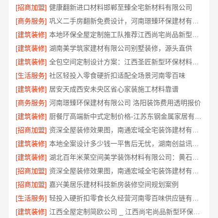
[招商加盟]
健康翻新进口材料邯郸至臻全宅新材料有限公司
[商务服务]
巩义二手房翻新免费设计，河南璟臻环保建材有限公司专业规划
[建筑装修]
本地环保全屋定制施工队推荐江西尚宅尚品新型环保材料有限公司
[建筑装修]
湖南美学筑家建材有限公司别墅装修，源头直供
[建筑装修]
全包空间定制设计方案：江西圣匠新型环保材料有限公司
[生活服务]
社区轻投入零食硬折扣适配全场景河南零百味
[建筑装修]
居安天成西安未央区省心家装施工材料靠谱
[商务服务]
河南璟臻环保建材有限公司 洛阳装饰费用透明报价
[建筑装修]
厨餐厅高端新中式定制价格-江苏东钢金属家居有限公司不锈钢家装全包
[招商加盟]
资深全屋装修效果图，南通宏域全宅装饰建材有限公司匠心呈现
[建筑装修]
本地全案设计多少钱一平售后无忧，湖南创益讯建筑贴心服务
[建筑装修]
湖北百年米莱空间美学装饰材料有限公司：黄石高端整家装修老房案例
[招商加盟]
资深全屋装修效果图，南通宏域全宅装饰建材有限公司案例鉴赏
[招商加盟]
嘉兴美居乐建材科技新房装修空间规划案例
[生活服务]
轻投入硬折扣零食长久经营河南零百味供应链有限公司全程扶持开店
[建筑装修]
江西全屋定制简欧公司 _ 江西尚宅尚品新型环保材料有限公司_整合供应链优势