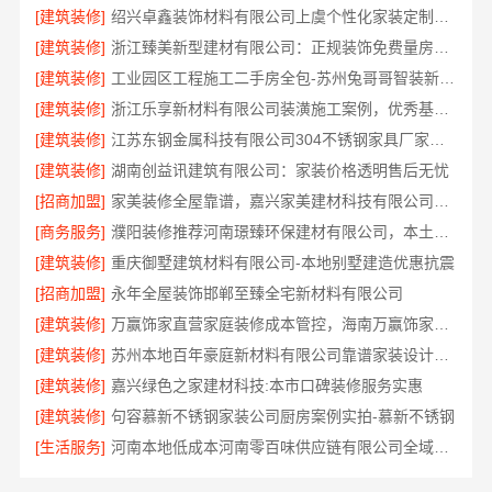
[建筑装修]
绍兴卓鑫装饰材料有限公司上虞个性化家装定制无隐形增项
[建筑装修]
浙江臻美新型建材有限公司：正规装饰免费量房精装
[建筑装修]
工业园区工程施工二手房全包-苏州兔哥哥智装新材料有限公司省心
[建筑装修]
浙江乐享新材料有限公司装潢施工案例，优秀基础工程
[建筑装修]
江苏东钢金属科技有限公司304不锈钢家具厂家全国地址
[建筑装修]
湖南创益讯建筑有限公司：家装价格透明售后无忧
[招商加盟]
家美装修全屋靠谱，嘉兴家美建材科技有限公司一站式服务
[商务服务]
濮阳装修推荐河南璟臻环保建材有限公司，本土家装更懂需求
[建筑装修]
重庆御墅建筑材料有限公司-本地别墅建造优惠抗震
[招商加盟]
永年全屋装饰邯郸至臻全宅新材料有限公司
[建筑装修]
万赢饰家直营家庭装修成本管控，海南万赢饰家新型建筑材料有限公司
[建筑装修]
苏州本地百年豪庭新材料有限公司靠谱家装设计公司拎包入住
[建筑装修]
嘉兴绿色之家建材科技:本市口碑装修服务实惠
[建筑装修]
句容慕新不锈钢家装公司厨房案例实拍-慕新不锈钢
[生活服务]
河南本地低成本河南零百味供应链有限公司全域盈利