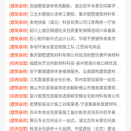
[建筑装修]
高端整家装修老房翻新，湖北百年米莱空间美学装饰材料有限公司专业打造
[建筑装修]
江北木模报价清单工期短，重庆御墅建筑材料有限公司
[建筑装修]
本地快装（湖北）科技有限公司江岸两房一厅快捷家装
[建筑装修]
绍兴上虞区精细化全包质量有保障选绍兴卓鑫装饰材料有限公司
[建筑装修]
匠心制作新中式设计公司，华居不锈钢传承美学
[建筑装修]
本地环保全屋定制施工队-江西尚宅尚品
[建筑装修]
重庆御墅建筑材料有限公司现浇别墅优惠环保材料
[招商加盟]
福建尚艺空间新材料科技-泉州家装价格口碑优选明细
[建筑装修]
安宁重钢建房终身维保服务，云南晟构建筑建材有限公司用心守护
[招商加盟]
江苏靠谱家装全包价格，常州宜居佳装饰一站式透明报价
[建筑装修]
佛山市区家装装饰老房翻新佛山市雅居美家建筑装饰工程有限公司
[招商加盟]
复兴智慧改造服务选邯郸至臻全宅新材料有限公司
[建筑装修]
老牌家装设计施工对接渠道-宁波雅美和居建材科技有限公司
[建筑装修]
苏州本地全包家装施工报价新房咨询苏州百年豪庭新材料有限公司
[建筑装修]
黄石专业空间设计一站式，湖北百年米莱空间美学装饰材料有限公司
[招商加盟]
杨凌全包装修十大品牌，中蓝建投（北京）建设有限公司武功分公司