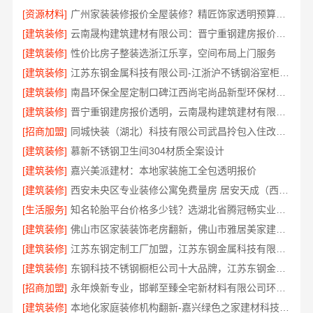
[资源材料]
广州家装装修报价全屋装修？精匠饰家透明预算报价
[建筑装修]
云南晟构建筑建材有限公司：晋宁重钢建房报价透明
[建筑装修]
性价比房子整装选浙江乐享，空间布局上门服务
[建筑装修]
江苏东钢金属科技有限公司-江浙沪不锈钢浴室柜加盟
[建筑装修]
南昌环保全屋定制口碑江西尚宅尚品新型环保材料有限公司
[建筑装修]
晋宁重钢建房报价透明，云南晟构建筑建材有限公司让您放心
[招商加盟]
同城快装（湖北）科技有限公司武昌拎包入住改造智能家装省心
[建筑装修]
慕新不锈钢卫生间304材质全案设计
[建筑装修]
嘉兴美派建材：本地家装施工全包透明报价
[建筑装修]
西安未央区专业装修公寓免费量房 居安天成（西安）
[生活服务]
知名轮胎平台价格多少钱？选湖北省腾冠畅实业贸易有限公司更划算
[建筑装修]
佛山市区家装装饰老房翻新，佛山市雅居美家建筑装饰工程有限公司更省心
[建筑装修]
江苏东钢定制工厂加盟，江苏东钢金属科技有限公司诚邀合作伙伴
[建筑装修]
东钢科技不锈钢橱柜公司十大品牌，江苏东钢金属科技有限公司上榜
[招商加盟]
永年焕新专业，邯郸至臻全宅新材料有限公司环保装修专家
[建筑装修]
本地化家庭装修机构翻新-嘉兴绿色之家建材科技老房焕新