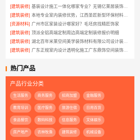
[建筑装修]
基装设计施工一体化哪家专业？无锡亿莱居装饰工程材料有限公司
[建筑装修]
本地专业室内装修优势，江西圣匠新型环保材料有限公司
[资源材料]
广州市区家装设计哪家好？毛坯房找精匠饰家
[建筑装修]
顶派全铝高端定制周边高端定制装修报价明细
[建筑装修]
湖北百年米莱空间美学装饰材料有限公司设计装修大平层实景案例
[建筑装修]
广东正规室内设计透明化施工广东鼎饰空间装饰工程有限公司
热门产品
产品行业分类
生活服务
商务服务
招商加盟
金融服务
教育培训
医疗服务
旅游住宿
日用百货
食品餐饮
数码科技
信息服务
文体娱乐
房产地产
农林牧渔
建筑装修
机械设备