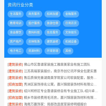
资讯行业分类
生活服务
商务服务
招商加盟
金融服务
教育培训
医疗服务
旅游住宿
日用百货
食品餐饮
数码科技
信息服务
文体娱乐
房产地产
农林牧渔
建筑装修
机械设备
电子电工
资源材料
环境管理
其他
[建筑装修]
佛山市区靠谱家装施工雅居美家自有施工团队
[建筑装修]
江苏高端家装报价，南京市创亿讯环保全包更实惠
[建筑装修]
售后质保完善湖南美学筑家公司软装配套，服务更安心
[招商加盟]
秀洲区装饰排名公寓，嘉兴锦居装饰材料有限公司闭口合同无忧
[建筑装修]
绍兴柯桥区专业靠谱装修自有专业施工队-绍兴卓鑫装饰材料有限公司
[招商加盟]
桐乡市装修费用毛坯房，嘉兴锦居装饰材料有限公司闭口合同
[建筑装修]
海南万赢饰家：局部改造居室装修明细报价