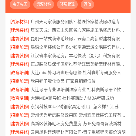
电子电工
资源材料
环境管理
其他
[资源材料]
广州天河家装服务团队？精匠饰家精装房改造专业团队
[建筑装修]
居安天成：西安未央区省心家装施工毛坯房材料靠谱
[建筑装修]
昆明一站式装修毛坯房，云南至高新型建材有限公司省心全包
[招商加盟]
靠谱全屋装修公司多少钱南通宏域全宅装饰建材有限公司
[建筑装修]
江汉省事家装老房，本地快装（湖北）科技有限公司旧房翻新一步到位
[建筑装修]
正规装修质保学区房推荐浙江臻美新型建材有限公司
[教育培训]
大连mba补习培训班有哪些 社科赛斯考研服务人才伴您成长
[招商加盟]
欣果铺子膨化食品 厂家直销超低价
[教育培训]
大连考研专业课培训谁家专业 社科赛斯考研个性化定制课程
[教育培训]
大连MBA辅导班 社科赛斯助力MBA考研成功
[建筑装修]
东钢科技304不锈钢家具定制工厂怎么样？江苏东钢金属科技有限公司详解
[招商加盟]
常州优秀新房装修效果图 常州宜居佳装饰工程有限公司实景呈现
[建筑装修]
高新区装饰毛坯房免费量房-苏州兔哥哥智装新材料有限公司
[建筑装修]
云南晟构建筑建材有限公司-晋宁重钢建房报价透明