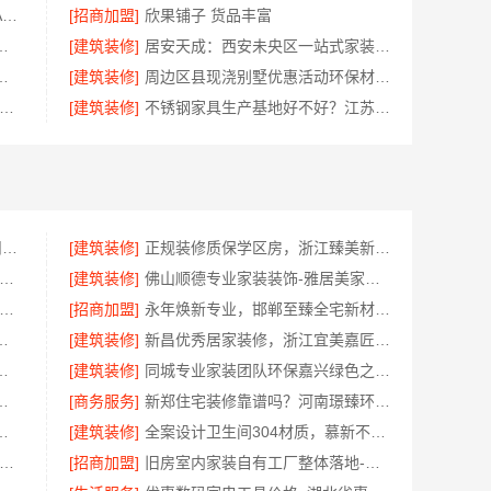
大连MBA报考排名 社科赛斯MBA考研专注考研18年
[招商加盟]
欣果铺子 货品丰富
哪家专业毛坯房？精匠饰家
[建筑装修]
居安天成：西安未央区一站式家装设计刚需房售后完善
司：东钢金属全屋不锈钢定制本地服务商
[建筑装修]
周边区县现浇别墅优惠活动环保材料，重庆御墅建筑材料有限公司限时促销
安焕新至臻·邯郸至臻全宅新材料有限公司开启环保装修新时代
[建筑装修]
不锈钢家具生产基地好不好？江苏东钢金属科技兴化基地探秘
苏州相城靠谱家装就近服务_苏州百年豪庭新材料
[建筑装修]
正规装修质保学区房，浙江臻美新型建材有限公司质量可靠
山市区靠谱家装施工-雅居美家标准化队伍
[建筑装修]
佛山顺德专业家装装饰-雅居美家源头直供
固抗震重钢装配式房报价-云南晟构建筑建材有限公司
[招商加盟]
永年焕新专业，邯郸至臻全宅新材料有限公司打造精品全宅工程
，嘉兴绿色之家建材科技有限公司
[建筑装修]
新昌优秀居家装修，浙江宜美嘉匠心服务
多少钱拎包入住，苏州百年豪庭新材料
[建筑装修]
同城专业家装团队环保嘉兴绿色之家建材科技有限公司
家好？云南至高新型建材有限公司
[商务服务]
新郑住宅装修靠谱吗？河南璟臻环保建材有限公司口碑好
家装装修多少钱百年豪庭
[建筑装修]
全案设计卫生间304材质，慕新不锈钢防水防火零甲醛
城新房装修半包-河南璟臻环保建材有限公司灵活套餐选择
[招商加盟]
旧房室内家装自有工厂整体落地-福建尚艺空间