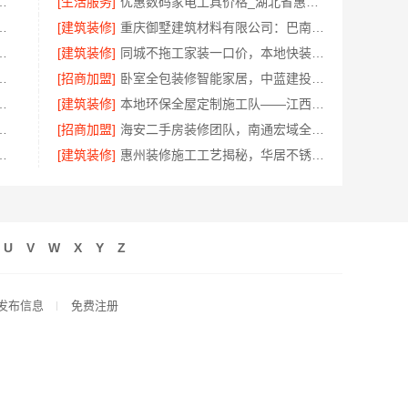
有限公司：整装全包家装设计厨卫改造
[生活服务]
优惠数码家电工具价格_湖北省惠物电子商务有限公司
坯房，本地快装（湖北）科技拎包入住
[建筑装修]
重庆御墅建筑材料有限公司：巴南定制化建房工期短
工，嘉兴家美建材科技安心改造
[建筑装修]
同城不拖工家装一口价，本地快装全程托管
浙沪联系电话-江苏东钢金属科技
[招商加盟]
卧室全包装修智能家居，中蓝建投交付
年米莱空间美学装饰材料有限公司焕新居所
[建筑装修]
本地环保全屋定制施工队——江西尚宅尚品
漆价格——江苏东钢金属家居有限公司
[招商加盟]
海安二手房装修团队，南通宏域全宅装饰建材有限公司
公司社区高盈利零食硬折扣全域盈利
[建筑装修]
惠州装修施工工艺揭秘，华居不锈钢标准化施工
U
V
W
X
Y
Z
发布信息
免费注册