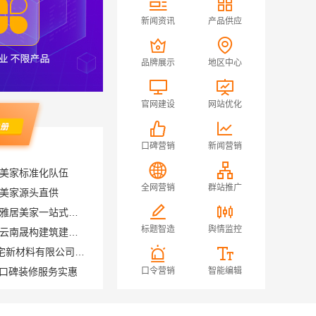
新闻资讯
产品供应
品牌展示
地区中心
官网建设
网站优化
口碑营销
新闻营销
居美家标准化队伍
居美家源头直供
全网营销
群站推广
佛山禅城品质装饰家装施工-雅居美家一站式服务
稳固抗震重钢装配式房报价-云南晟构建筑建材有限公司
标题智造
舆情监控
永年焕新专业，邯郸至臻全宅新材料有限公司打造精品全宅工程
市口碑装修服务实惠
口令营销
智能编辑
句容慕新不锈钢家装公司厨房案例实拍-慕新不锈钢
河南本地低成本河南零百味供应链有限公司全域盈利