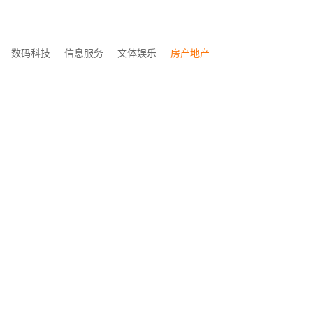
透明装修设计施工精装服务浙江臻美新型建材有限公司
苏州相城靠谱家装就近服务_苏州百年豪庭新材料
正规装修质保学区房，浙江臻美新型建材有限公司质量可靠
数码科技
信息服务
文体娱乐
房产地产
国内专业室内装修怎么样评价江西圣匠新型环保材料有限公司