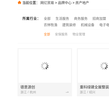
推荐
当前位置：
网亿贸易
>
品牌中心
>
房产地产
嘉兴美派建材
推荐
广东靠谱空间
推荐
所属行业：
全部
生活服务
商务服务
招商加盟
推荐
农林牧渔
建筑装修
机械设备
电子
全部
安保服务
物业管理
德意源创
重科绿建全屋整装
浙江 / 杭州
浙江 / 绍兴