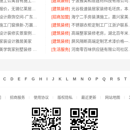
西安环保家装施工公寓自有施工队-居安天成
[建筑装修]
宁波雅美和居建材科技
新吴公寓半包报价，无锡亿莱居装饰工程材料有限公司透明无隐形消费
[建筑装修]
光谷极速装居家装修毛
广州靠谱室内设计鼎饰空间-广东鼎饰空间
[招商加盟]
海宁二手房装潢施
乡村自建家装施工门窗焕新-万赢饰家
[建筑装修]
不锈钢衣柜定制工厂江
黄石有设计感设计装修实景案例，湖北百年米莱空间美学装饰材料有限公司
[建筑装修]
高端整家装修老房，湖北百
家装设计雅居美家
[建筑装修]
屏风隔断高端定制艺术
源头直供建材美学筑家别墅装修 湖南美学筑家建材
[生活服务]
河南零百味供应链有限
C
D
E
F
G
H
I
J
K
L
M
N
O
P
Q
R
S
T
们
招商服务
使用协议
版权隐私
最近更新
网站地图