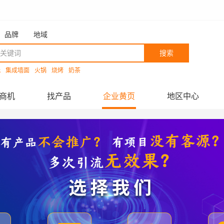
品牌
地域
搜索
洗
集成墙面
火锅
烧烤
奶茶
商机
找产品
企业黄页
地区中心