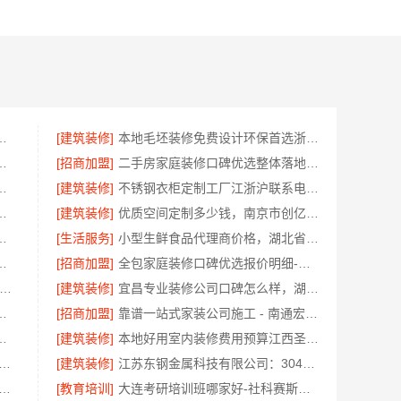
材料——湖南创益讯建筑有限公司
[建筑装修]
本地毛坯装修免费设计环保首选浙江臻美新型建材有限公司
限公司：江北木模报价清单工期短
[招商加盟]
二手房家庭装修口碑优选整体落地-福建尚艺空间新材料
至臻全宅新材料即装即住零污染
[建筑装修]
不锈钢衣柜定制工厂江浙沪联系电话-江苏东钢金属科技
至臻全宅新材料有限公司守护家人健康
[建筑装修]
优质空间定制多少钱，南京市创亿讯透明报价不踩坑
材科技：老牌整装新房装修
[生活服务]
小型生鲜食品代理商价格，湖北省惠物电子商务有限公司赋能实体
，嘉兴美居乐空间规划
[招商加盟]
全包家庭装修口碑优选报价明细-福建尚艺空间新材料科技有限公司
谷极速装居家装修毛坯房-本地快装（湖北）科技有限公司
[建筑装修]
宜昌专业装修公司口碑怎么样，湖北百年米莱空间美学装饰材料有限公司客户认可
选绍兴卓鑫装饰材料有限公司
[招商加盟]
靠谱一站式家装公司施工 - 南通宏域全宅装饰建材有限公司
家美建材科技有限公司匠心打造品质家
[建筑装修]
本地好用室内装修费用预算江西圣匠新型环保材料有限公司
地全包家装施工报价新房|苏州百年豪庭新材料有限公司
[建筑装修]
江苏东钢金属科技有限公司：304不锈钢家具厂家全国地址
欣果铺子礼品礼盒 真的太好吃了
[教育培训]
大连考研培训班哪家好-社科赛斯考研