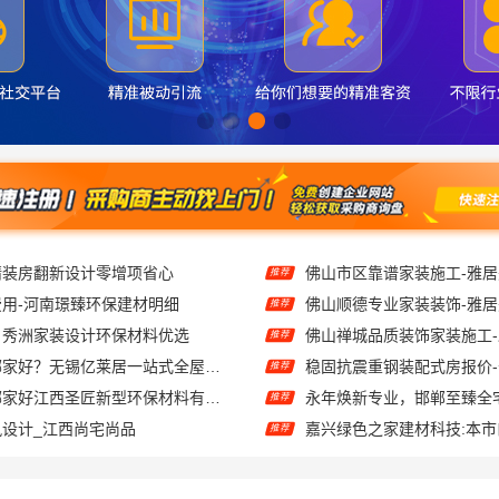
精装房翻新设计零增项省心
佛山市区靠谱家装施工-雅
推荐
用-河南璟臻环保建材明细
佛山顺德专业家装装饰-雅
推荐
：秀洲家装设计环保材料优选
推荐
无锡住宅装饰哪家好？无锡亿莱居一站式全屋定制
推荐
江西高端装修哪家好江西圣匠新型环保材料有限公司
推荐
设计_江西尚宅尚品
嘉兴绿色之家建材科技:本
推荐
南湖区高端装饰怎么样，嘉兴锦居装饰材料有限公司品质交付
推荐
雨花区装修预算清单透明化施工湖南创益讯建筑有限公司
推荐