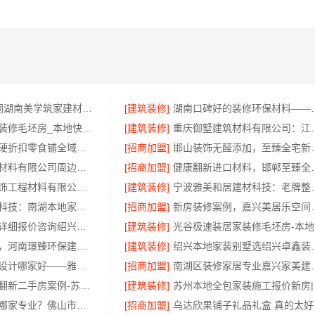
0增项闭口合同湖南美学筑家建材局部改造，湖南美学筑家建材预算无忧
[建筑装修]
湖南口碑好的装修环保
本地快捷住宅装修毛坯房_本地快装透明报价
[建筑装修]
重庆御墅建筑材料有
社区线下实体硬折扣零食铺全域盈利-河南零百味供应链有限公司
[招商加盟]
邯山装饰无醛添加，
重庆御墅建筑材料有限公司周边区县装配式木模售后保障
[招商加盟]
健康翻新进口材料，邯郸
无锡亿莱居装饰工程材料有限公司：无锡住宅装饰哪家好？
[建筑装修]
宁波雅美和居建
嘉兴美派建材科技：南湖本地家装专业靠谱商家
[招商加盟]
新房装修案例
绍兴城区全包详细报价咨询绍兴卓鑫装饰材料有限公司
[建筑装修]
光
汝州家装精装，河南璟臻环保建材有限公司品质交付
[建筑装修]
绍兴本地家装别墅
品质装饰家装设计哪家好——雅居美家口碑之选
[招商加盟]
南湖区装修家居专业嘉兴
性价比高旧房翻新二手房案例-苏州兔哥哥智装新材料有限公司
[建筑装修]
苏州本
专业家装装修哪家专业？佛山市雅居美家建筑装饰工程有限公司
[招商加盟]
乌达