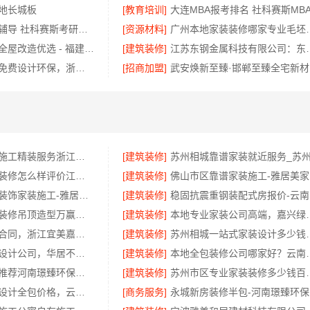
地长城板
[教育培训]
大连考研在线辅导 社科赛斯考研专注考研教育
[资源材料]
广州本地家装装修
半包室内家装全屋改造优选 - 福建尚艺空间新材料科技有限公司
[建筑装修]
江苏东钢金属科技有限公
本地毛坯装修免费设计环保，浙江臻美为您省心省力
[招商加盟]
武
透明装修设计施工精装服务浙江臻美新型建材有限公司
[建筑装修]
国内专业室内装修怎么样评价江西圣匠新型环保材料有限公司
[建筑装修]
佛
佛山禅城品质装饰家装施工-雅居美家一站式服务
[建筑装修]
稳
旧房焕新家庭装修吊顶造型万赢饰家
[建筑装修]
本地专业家装公司高端
诸暨家装闭口合同，浙江宜美嘉零增项承诺
[建筑装修]
苏州相城一站式家装设计
装饰蚀刻工艺设计公司，华居不锈钢显品质
[建筑装修]
本地全包装修公司哪
洛阳居室装修推荐河南璟臻环保建材有限公司一站式服务
[建筑装修]
苏州市区专业
昆明全包装修设计全包价格，云南至高新型建材有限公司
[商务服务]
永