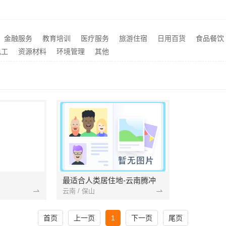
新郑住宅装修靠谱吗：河南璟臻环保建材有限公司一站式服务
推荐
：家装装修环保材料商家
推荐
设计环保材料广东鼎饰空间装饰
推荐
金融服务
教育培训
医疗服务
旅游住宿
日用百货
食品餐饮
绍兴柯桥区专业靠谱装修自有专业施工队选绍兴卓鑫
推荐
电工
资源材料
环境管理
其他
最适合人类居住地-云南腾冲
云南 / 保山
首页
上一页
1
下一页
尾页