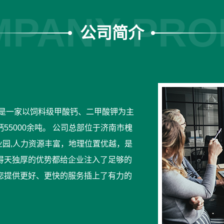
PANY PRO
公司简介
，是一家以饲料级甲酸钙、二甲酸钾为主
5000余吨。 公司总部位于济南市槐
业园,人力资源丰富，地理位置优越，是
得天独厚的优势都给企业注入了足够的
您提供更好、更快的服务插上了有力的