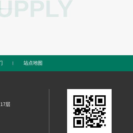
UPPLY
们
站点地图
17层