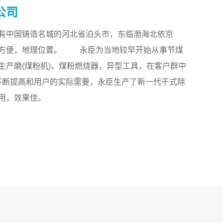
公司
有中国铸造名城的河北省泊头市，东临渤海北依京
通方便，地理位置。 永臣为当地较早开始从事节煤
生产磨(煤粉机)，煤粉燃烧器，异型工具，在客户群中
的不断提高和用户的实际需要，永臣生产了新一代干式除
用，效果佳。