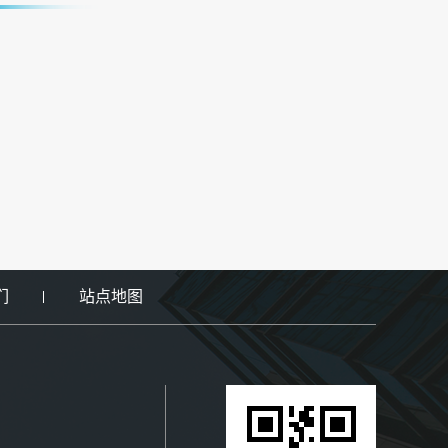
们
站点地图