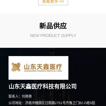
查看更多 >>
新品供应
NEW PRODUCT SUPPLY
4分钟前 吴女士 正在咨询
山东天鑫医疗科技有限公司
9分钟前 周小姐 正在咨询
联系人：刘艳艳
2分钟前 顾女士 正在咨询
公司地址：济南市槐荫区日照路2751号齐鲁之门B2-D栋9层