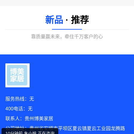
新品
· 推荐
靠质量赢未来，牵住千万客户的心
服务热线：无
3分钟前 胡小姐 正在咨询
400电话：无
2分钟前 崔先生 正在咨询
联系人：贵州博美家居
公司地址：贵州省安顺市平坝区夏云镇夏云工业园龙腾路
10分钟前 朱小姐 正在咨询