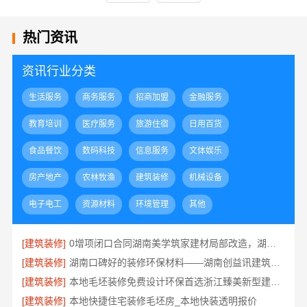
热门资讯
资讯行业分类
生活服务
商务服务
招商加盟
金融服务
教育培训
医疗服务
旅游住宿
日用百货
食品餐饮
数码科技
信息服务
文体娱乐
房产地产
农林牧渔
建筑装修
机械设备
电子电工
资源材料
环境管理
其他
[建筑装修]
0增项闭口合同湖南美学筑家建材局部改造，湖南美学筑家建材预算无忧
[建筑装修]
湖南口碑好的装修环保材料——湖南创益讯建筑有限公司
[建筑装修]
本地毛坯装修免费设计环保首选浙江臻美新型建材有限公司
[建筑装修]
本地快捷住宅装修毛坯房_本地快装透明报价