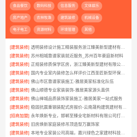
食品餐饮
数码科技
信息服务
文体娱乐
房产地产
农林牧渔
建筑装修
机械设备
电子电工
资源材料
环境管理
其他
[建筑装修]
透明装修设计施工精装服务浙江臻美新型建材有限公司
[建筑装修]
苏州相城靠谱家装就近服务_苏州百年豪庭新材料
[建筑装修]
正规装修质保学区房，浙江臻美新型建材有限公司质量可靠
[建筑装修]
国内专业室内装修怎么样评价江西圣匠新型环保材料有限公司
[建筑装修]
佛山市区靠谱家装施工-雅居美家标准化队伍
[建筑装修]
佛山顺德专业家装装饰-雅居美家源头直供
[建筑装修]
佛山禅城品质装饰家装施工-雅居美家一站式服务
[建筑装修]
稳固抗震重钢装配式房报价-云南晟构建筑建材有限公司
[招商加盟]
永年焕新专业，邯郸至臻全宅新材料有限公司打造精品全宅工程
[建筑装修]
旧房焕新家庭装修吊顶造型万赢饰家
[建筑装修]
本地专业家装公司高端，嘉兴绿色之家建材科技有限公司