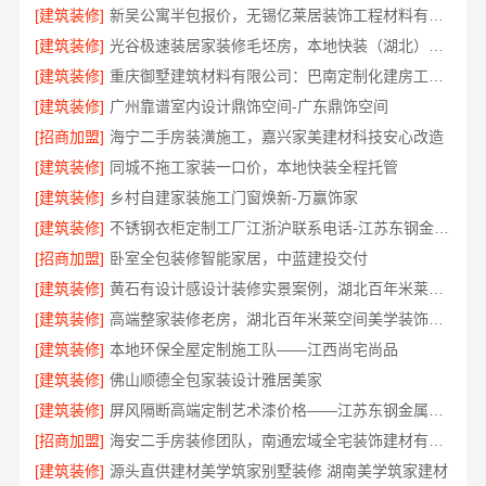
[建筑装修]
新吴公寓半包报价，无锡亿莱居装饰工程材料有限公司透明无隐形消费
[建筑装修]
光谷极速装居家装修毛坯房，本地快装（湖北）科技拎包入住
[建筑装修]
重庆御墅建筑材料有限公司：巴南定制化建房工期短
[建筑装修]
广州靠谱室内设计鼎饰空间-广东鼎饰空间
[招商加盟]
海宁二手房装潢施工，嘉兴家美建材科技安心改造
[建筑装修]
同城不拖工家装一口价，本地快装全程托管
[建筑装修]
乡村自建家装施工门窗焕新-万赢饰家
[建筑装修]
不锈钢衣柜定制工厂江浙沪联系电话-江苏东钢金属科技
[招商加盟]
卧室全包装修智能家居，中蓝建投交付
[建筑装修]
黄石有设计感设计装修实景案例，湖北百年米莱空间美学装饰材料有限公司
[建筑装修]
高端整家装修老房，湖北百年米莱空间美学装饰材料有限公司焕新居所
[建筑装修]
本地环保全屋定制施工队——江西尚宅尚品
[建筑装修]
佛山顺德全包家装设计雅居美家
[建筑装修]
屏风隔断高端定制艺术漆价格——江苏东钢金属家居有限公司
[招商加盟]
海安二手房装修团队，南通宏域全宅装饰建材有限公司
[建筑装修]
源头直供建材美学筑家别墅装修 湖南美学筑家建材