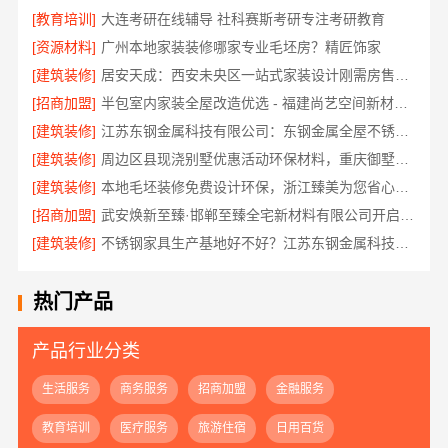
[教育培训]
大连考研在线辅导 社科赛斯考研专注考研教育
[资源材料]
广州本地家装装修哪家专业毛坯房？精匠饰家
[建筑装修]
居安天成：西安未央区一站式家装设计刚需房售后完善
[招商加盟]
半包室内家装全屋改造优选 - 福建尚艺空间新材料科技有限公司
[建筑装修]
江苏东钢金属科技有限公司：东钢金属全屋不锈钢定制本地服务商
[建筑装修]
周边区县现浇别墅优惠活动环保材料，重庆御墅建筑材料有限公司限时促销
[建筑装修]
本地毛坯装修免费设计环保，浙江臻美为您省心省力
[招商加盟]
武安焕新至臻·邯郸至臻全宅新材料有限公司开启环保装修新时代
[建筑装修]
不锈钢家具生产基地好不好？江苏东钢金属科技兴化基地探秘
热门产品
产品行业分类
生活服务
商务服务
招商加盟
金融服务
教育培训
医疗服务
旅游住宿
日用百货