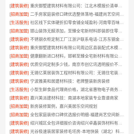
[建筑装修]
重庆御墅建筑材料有限公司：江北木模报价清单工期短
[招商加盟]
二手房家庭装修口碑优选整体落地-福建尚艺空间新材料
[生活服务]
社区线下实体硬折扣零食铺全域盈利-河南零百味供应链有限公司
[招商加盟]
邯山装饰无醛添加，至臻全宅新材料即装即住零污染
[建筑装修]
不锈钢衣柜定制工厂江浙沪联系电话-江苏东钢金属科技
[建筑装修]
重庆御墅建筑材料有限公司周边区县装配式木模售后保障
[招商加盟]
健康翻新进口材料，邯郸至臻全宅新材料有限公司守护家人健康
[建筑装修]
优质空间定制多少钱，南京市创亿讯透明报价不踩坑
[建筑装修]
无锡亿莱居装饰工程材料有限公司：无锡住宅装饰哪家好？
[建筑装修]
宁波雅美和居建材科技：老牌整装新房装修
[生活服务]
小型生鲜食品代理商价格，湖北省惠物电子商务有限公司赋能实体
[建筑装修]
嘉兴美派建材科技：南湖本地家装专业靠谱商家
[招商加盟]
新房装修案例，嘉兴美居乐空间规划
[招商加盟]
全包家庭装修口碑优选报价明细-福建尚艺空间新材料科技有限公司
[建筑装修]
绍兴城区全包详细报价咨询绍兴卓鑫装饰材料有限公司
[建筑装修]
光谷极速装居家装修毛坯房-本地快装（湖北）科技有限公司