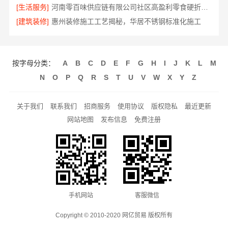
[生活服务]
河南零百味供应链有限公司社区高盈利零食硬折扣全域盈利
[建筑装修]
惠州装修施工工艺揭秘，华居不锈钢标准化施工
按字母分类：
A
B
C
D
E
F
G
H
I
J
K
L
M
N
O
P
Q
R
S
T
U
V
W
X
Y
Z
关于我们
联系我们
招商服务
使用协议
版权隐私
最近更新
网站地图
发布信息
免费注册
手机网站
客服微信
Copyright © 2010-2020 网亿贸易 版权所有