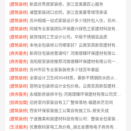
[建筑装修]
新昌优秀居家装修，浙江宜美嘉匠心服务
[建筑装修]
诸暨家装闭口合同，浙江宜美嘉零增项承诺
[建筑装修]
苏州相城一站式家装设计多少钱拎包入住，苏州百年豪庭新材料
[建筑装修]
同城专业家装团队环保嘉兴绿色之家建材科技有限公司
[建筑装修]
装饰蚀刻工艺设计公司，华居不锈钢显品质
[建筑装修]
本地全包装修公司哪家好？云南至高新型建材有限公司
[商务服务]
新郑住宅装修靠谱吗？河南璟臻环保建材有限公司口碑好
[商务服务]
洛阳居室装修推荐河南璟臻环保建材有限公司一站式服务
[建筑装修]
苏州市区专业家装装修多少钱百年豪庭
[建筑装修]
全案设计卫生间304材质，慕新不锈钢防水防火零甲醛
[建筑装修]
昆明全包装修设计全包价格，云南至高新型建材有限公司
[商务服务]
永城新房装修半包-河南璟臻环保建材有限公司灵活套餐选择
[招商加盟]
旧房室内家装自有工厂整体落地-福建尚艺空间
[建筑装修]
西安环保家装施工公寓自有施工队-居安天成
[建筑装修]
宁波雅美和居建材科技有限公司：整装全包家装设计厨卫改造
[生活服务]
优惠数码家电工具价格_湖北省惠物电子商务有限公司