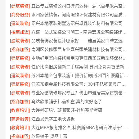
[建筑装修]
宜昌专业装修公司口碑怎么样，湖北百年米莱空间美学装饰材料有限公司客户认可
[商务服务]
汝州家装精装，河南璟臻环保建材有限公司品质交付
[建筑装修]
绍兴本地家装别墅选绍兴卓鑫装饰材料有限公司
[招商加盟]
靠谱一站式家装公司施工 - 南通宏域全宅装饰建材有限公司
[建筑装修]
品质装饰家装设计哪家好——雅居美家口碑之选
[招商加盟]
南湖区装修家居专业嘉兴家美建材科技有限公司匠心打造品质家
[建筑装修]
本地好用室内装修费用预算江西圣匠新型环保材料有限公司
[建筑装修]
性价比高旧房翻新二手房案例-苏州兔哥哥智装新材料有限公司
[建筑装修]
苏州本地全包家装施工报价新房|苏州百年豪庭新材料有限公司
[建筑装修]
江苏东钢金属科技有限公司：304不锈钢家具厂家全国地址
[建筑装修]
专业家装装修哪家专业？佛山市雅居美家建筑装饰工程有限公司
[招商加盟]
乌达欣果铺子礼品礼盒 真的太好吃了
[教育培训]
大连考研培训班哪家好-社科赛斯考研
[商务服务]
江西发光字工地长城板
[教育培训]
大连MBA报考排名 社科赛斯MBA考研专注考研18年
[招商加盟]
欣果铺子 货品丰富