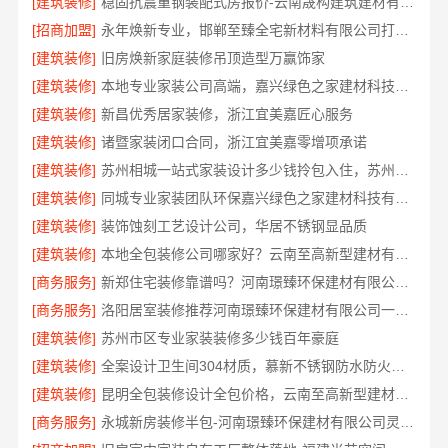
[建筑装修]
稳固抗震重钢装配式房报价-云南晟构建筑建材有限公司
[招商加盟]
永年焕新专业，邯郸至臻全宅新材料有限公司打造精品全宅工程
[建筑装修]
旧房焕新家庭装修吊顶造型万赢饰家
[建筑装修]
本地专业家装公司高端，嘉兴绿色之家建材科技有限公司
[建筑装修]
新昌优秀居家装修，浙江宜美嘉匠心服务
[建筑装修]
诸暨家装闭口合同，浙江宜美嘉零增项承诺
[建筑装修]
苏州相城一站式家装设计多少钱拎包入住，苏州百年豪庭新材料
[建筑装修]
同城专业家装团队环保嘉兴绿色之家建材科技有限公司
[建筑装修]
装饰蚀刻工艺设计公司，华居不锈钢显品质
[建筑装修]
本地全包装修公司哪家好？云南至高新型建材有限公司
[商务服务]
新郑住宅装修靠谱吗？河南璟臻环保建材有限公司口碑好
[商务服务]
洛阳居室装修推荐河南璟臻环保建材有限公司一站式服务
[建筑装修]
苏州市区专业家装装修多少钱百年豪庭
[建筑装修]
全案设计卫生间304材质，慕新不锈钢防水防火零甲醛
[建筑装修]
昆明全包装修设计全包价格，云南至高新型建材有限公司
[商务服务]
永城新房装修半包-河南璟臻环保建材有限公司灵活套餐选择