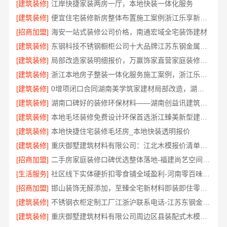
[建筑装修]
江岸快捷家装两房一厅，本地快装一体化服务
[建筑装修]
便宜住宅装修新房整体布置施工案例浙江乐享新材料
[招商加盟]
海安一站式装修公司价格，南通宏域全宅装饰建材
[建筑装修]
东钢科技不锈钢橱柜公司十大品牌江苏东钢金属科技有限公司
[建筑装修]
局部改造家装明细报价，万赢饰家直营家庭装修成本管控
[建筑装修]
浙江本地房子整装一体化服务施工案例，浙江乐享新材料有限公司
[建筑装修]
0增项闭口合同湖南美学筑家建材局部改造，湖南美学筑家建材预算无忧
[建筑装修]
湖南口碑好的装修环保材料——湖南创益讯建筑有限公司
[建筑装修]
本地毛坯装修免费设计环保首选浙江臻美新型建材有限公司
[建筑装修]
本地快捷住宅装修毛坯房_本地快装透明报价
[建筑装修]
重庆御墅建筑材料有限公司：江北木模报价清单工期短
[招商加盟]
二手房家庭装修口碑优选整体落地-福建尚艺空间新材料
[生活服务]
社区线下实体硬折扣零食铺全域盈利-河南零百味供应链有限公司
[招商加盟]
邯山装饰无醛添加，至臻全宅新材料即装即住零污染
[建筑装修]
不锈钢衣柜定制工厂江浙沪联系电话-江苏东钢金属科技
[建筑装修]
重庆御墅建筑材料有限公司周边区县装配式木模售后保障