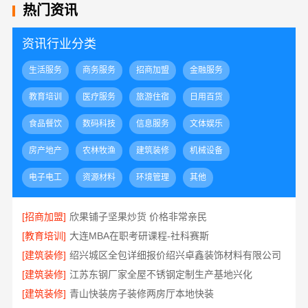
热门资讯
资讯行业分类
生活服务
商务服务
招商加盟
金融服务
教育培训
医疗服务
旅游住宿
日用百货
食品餐饮
数码科技
信息服务
文体娱乐
房产地产
农林牧渔
建筑装修
机械设备
电子电工
资源材料
环境管理
其他
[招商加盟]
欣果铺子坚果炒货 价格非常亲民
[教育培训]
大连MBA在职考研课程-社科赛斯
[建筑装修]
绍兴城区全包详细报价绍兴卓鑫装饰材料有限公司
[建筑装修]
江苏东钢厂家全屋不锈钢定制生产基地兴化
[建筑装修]
青山快装房子装修两房厅本地快装