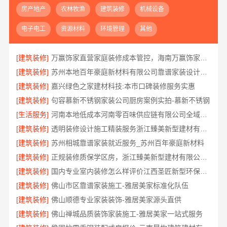
房产地产
农林牧渔
建筑装修
机械设备
电子电工
资源材料
环境管理
其他
[建筑装修]
万赢饰家直营家庭装修成本管控，海南万赢饰家新型建筑材料有限公司
[建筑装修]
苏州本地百年豪庭新材料有限公司靠谱家装设计公司拎包入住
[建筑装修]
嘉兴绿色之家建材科技:本市口碑装修服务实惠
[建筑装修]
句容慕新不锈钢家装公司厨房案例实拍-慕新不锈钢
[生活服务]
河南本地低成本河南零百味供应链有限公司全域盈利
[建筑装修]
透明装修设计施工精装服务浙江臻美新型建材有限公司
[建筑装修]
苏州相城靠谱家装就近服务_苏州百年豪庭新材料
[建筑装修]
正规装修质保学区房，浙江臻美新型建材有限公司质量可靠
[建筑装修]
国内专业室内装修怎么样评价江西圣匠新型环保材料有限公司
[建筑装修]
佛山市区靠谱家装施工-雅居美家标准化队伍
[建筑装修]
佛山顺德专业家装装饰-雅居美家源头直供
[建筑装修]
佛山禅城品质装饰家装施工-雅居美家一站式服务