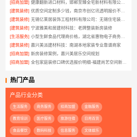
[招商加盟]
健康翻新进口材料，邯郸至臻全宅新材料有限公司守护家人健康
[建筑装修]
优质空间定制多少钱，南京市创亿讯透明报价不踩坑
[建筑装修]
无锡亿莱居装饰工程材料有限公司：无锡住宅装饰哪家好？
[建筑装修]
宁波雅美和居建材科技：老牌整装新房装修
[生活服务]
小型生鲜食品代理商价格，湖北省惠物电子商务有限公司赋能实体
[建筑装修]
嘉兴美派建材科技：南湖本地家装专业靠谱商家
[招商加盟]
新房装修案例，嘉兴美居乐空间规划
[招商加盟]
全包家庭装修口碑优选报价明细-福建尚艺空间新材料科技有限公司
热门产品
产品行业分类
生活服务
商务服务
招商加盟
金融服务
教育培训
医疗服务
旅游住宿
日用百货
食品餐饮
数码科技
信息服务
文体娱乐