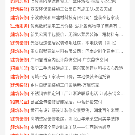
[招商加盟]
旧房室内家装自有工厂整体落地-福建尚艺空间
[建筑装修]
西安环保家装施工公寓自有施工队-居安天成
[建筑装修]
宁波雅美和居建材科技有限公司：整装全包家装设计厨卫改造
[生活服务]
优惠数码家电工具价格_湖北省惠物电子商务有限公司
[建筑装修]
新吴公寓半包报价，无锡亿莱居装饰工程材料有限公司透明无隐形消费
[建筑装修]
光谷极速装居家装修毛坯房，本地快装（湖北）科技拎包入住
[建筑装修]
重庆御墅建筑材料有限公司：巴南定制化建房工期短
[建筑装修]
广州靠谱室内设计鼎饰空间-广东鼎饰空间
[招商加盟]
海宁二手房装潢施工，嘉兴家美建材科技安心改造
[建筑装修]
同城不拖工家装一口价，本地快装全程托管
[建筑装修]
乡村自建家装施工门窗焕新-万赢饰家
[建筑装修]
不锈钢衣柜定制工厂江浙沪联系电话-江苏东钢金属科技
[招商加盟]
卧室全包装修智能家居，中蓝建投交付
[建筑装修]
黄石有设计感设计装修实景案例，湖北百年米莱空间美学装饰材料有限公司
[建筑装修]
高端整家装修老房，湖北百年米莱空间美学装饰材料有限公司焕新居所
[建筑装修]
本地环保全屋定制施工队——江西尚宅尚品