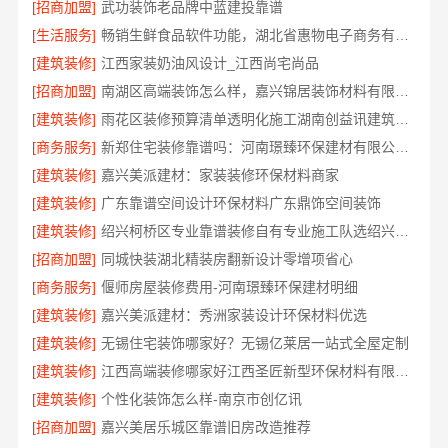
[招商加盟]
武功装饰老品牌中蓝建投靠谱
[生活服务]
畅销生鲜食品软件功能，湖北省惠物电子商务有限公司价格揭秘
[建筑装修]
江西家装奶油风设计_江西尚宅尚品
[招商加盟]
南湖区高端装饰怎么样，嘉兴锦居装饰材料有限公司品质交付
[建筑装修]
雨花区装修预算清单透明化施工湖南创益讯建筑有限公司
[商务服务]
新郑住宅装修靠谱吗：河南璟臻环保建材有限公司一站式服务
[建筑装修]
嘉兴美派建材：家装装修环保材料商家
[建筑装修]
广东靠谱空间设计环保材料广东鼎饰空间装饰
[建筑装修]
绍兴柯桥区专业靠谱装修自有专业施工队选绍兴卓鑫
[招商加盟]
同城快装湖北精装房翻新设计零增项省心
[商务服务]
偃师房屋装修费用-河南璟臻环保建材明细
[建筑装修]
嘉兴美派建材：秀洲家装设计环保材料优选
[建筑装修]
无锡住宅装饰哪家好？无锡亿莱居一站式全屋定制
[建筑装修]
江西高端装修哪家好江西圣匠新型环保材料有限公司
[建筑装修]
个性化装饰怎么样-南京市创亿讯
[招商加盟]
嘉兴美居乐城区靠谱旧房改造推荐