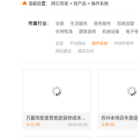
当前位置：
网亿贸易
>
找产品
>
操作系统
江苏东钢厂家
推荐
青山快装房子
推荐
所属行业：
全部
生活服务
商务服务
招商加盟
武功装饰老品
推荐
农林牧渔
建筑装修
机械设备
电子
全部
平台网站
操作系统
中间件软件
网站建设
域名空间
万赢饰家直营家庭装修成本管控，海南万赢饰家新型建筑材料有限公司
￥11.34
￥95.91
2026-08-08