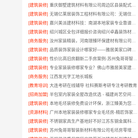
[建筑装修]
重庆御墅建筑材料有限公司周边区县装配式木模售后保障
[建筑装修]
无锡亿莱居装饰工程材料有限公司：无锡住宅装饰哪家好？
[建筑装修]
嘉兴美派建材科技：南湖本地家装专业靠谱商家
[建筑装修]
绍兴城区全包详细报价咨询绍兴卓鑫装饰材料有限公司
[商务服务]
汝州家装精装，河南璟臻环保建材有限公司品质交付
[建筑装修]
品质装饰家装设计哪家好——雅居美家口碑之选
[建筑装修]
性价比高旧房翻新二手房案例-苏州兔哥哥智装新材料有限公司
[建筑装修]
专业家装装修哪家专业？佛山市雅居美家建筑装饰工程有限公司
[商务服务]
江西发光字工地长城板
[教育培训]
大连考研在线辅导 社科赛斯考研专注考研教育
[招商加盟]
半包室内家装全屋改造优选 - 福建尚艺空间新材料科技有限公司
[建筑装修]
本地毛坯装修免费设计环保，浙江臻美为您省心省力
[资源材料]
广州本地家装装修哪家专业毛坯房-精匠饰家（广州）家居建材有限公司
[建筑装修]
不锈钢家具生产基地好不好江苏东钢金属科技有限公司
[建筑装修]
苏州兔哥哥智装新材料有限公司毛坯房零增项费用