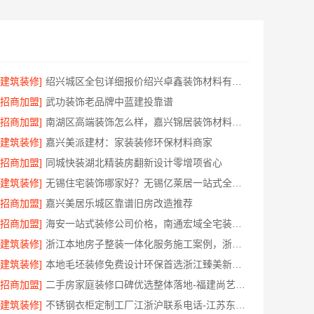
[建筑装修]
绍兴城区全包详细报价绍兴卓鑫装饰材料有限公司
[招商加盟]
武功装饰老品牌中蓝建投靠谱
[招商加盟]
南湖区高端装饰怎么样，嘉兴锦居装饰材料有限公司品质交付
[建筑装修]
嘉兴美派建材：家装装修环保材料商家
[招商加盟]
同城快装湖北精装房翻新设计零增项省心
[建筑装修]
无锡住宅装饰哪家好？无锡亿莱居一站式全屋定制
[招商加盟]
嘉兴美居乐城区靠谱旧房改造推荐
[招商加盟]
海安一站式装修公司价格，南通宏域全宅装饰建材
[建筑装修]
浙江本地房子整装一体化服务施工案例，浙江乐享新材料有限公司
[建筑装修]
本地毛坯装修免费设计环保首选浙江臻美新型建材有限公司
[招商加盟]
二手房家庭装修口碑优选整体落地-福建尚艺空间新材料
[建筑装修]
不锈钢衣柜定制工厂江浙沪联系电话-江苏东钢金属科技