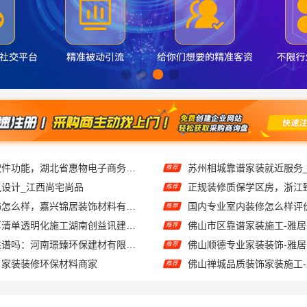
畅销生鲜食品软件功能，湖北省惠物电子商务有限公司价格揭秘
推荐
设计_江西尚宅尚品
推荐
南湖区高端装饰怎么样，嘉兴锦居装饰材料有限公司品质交付
推荐
雨花区装修预算清单透明化施工湖南创益讯建筑有限公司
佛山市区靠谱家装施工-雅
推荐
新郑住宅装修靠谱吗：河南璟臻环保建材有限公司一站式服务
佛山顺德专业家装装饰-雅
推荐
：家装装修环保材料商家
推荐
货 价格非常亲民
推荐
考研课程-社科赛斯
推荐
绍兴城区全包详细报价绍兴卓鑫装饰材料有限公司
嘉兴绿色之家建材科技:本
推荐