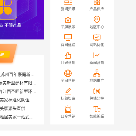
新闻资讯
产品供应
品牌展示
地区中心
官网建设
网站优化
口碑营销
新闻营销
苏州相城靠谱家装就近服务_苏州百年豪庭新材料
正规装修质保学区房，浙江臻美新型建材有限公司质量可靠
全网营销
群站推广
国内专业室内装修怎么样评价江西圣匠新型环保材料有限公司
居美家标准化队伍
标题智造
舆情监控
居美家源头直供
佛山禅城品质装饰家装施工-雅居美家一站式服务
口令营销
智能编辑
万赢饰家直营家庭装修成本管控，海南万赢饰家新型建筑材料有限公司
苏州本地百年豪庭新材料有限公司靠谱家装设计公司拎包入住
市口碑装修服务实惠