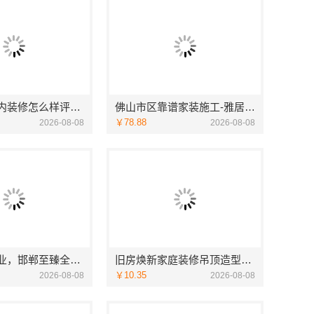
国内专业室内装修怎么样评价江西圣匠新型环保材料有限公司
佛山市区靠谱家装施工-雅居美家标准化队伍
￥78.88
2026-08-08
2026-08-08
永年焕新专业，邯郸至臻全宅新材料有限公司打造精品全宅工程
旧房焕新家庭装修吊顶造型万赢饰家
￥10.35
2026-08-08
2026-08-08