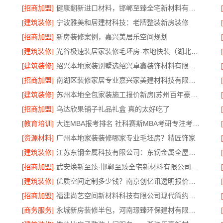
[招商加盟]
健康翻新进口材料，邯郸至臻全宅新材料有限公司守护家人健康
[建筑装修]
宁波雅美和居建材科技：老牌整装新房装修
[招商加盟]
新房装修案例，嘉兴美居乐空间规划
[建筑装修]
光谷极速装居家装修毛坯房-本地快装（湖北）科技有限公司
[建筑装修]
绍兴本地家装别墅选绍兴卓鑫装饰材料有限公司
[招商加盟]
南湖区装修家居专业嘉兴家美建材科技有限公司匠心打造品质家
[建筑装修]
苏州本地全包家装施工报价新房|苏州百年豪庭新材料有限公司
[招商加盟]
乌达欣果铺子礼品礼盒 真的太好吃了
[教育培训]
大连MBA报考排名 社科赛斯MBA考研专注考研18年
[资源材料]
广州本地家装装修哪家专业毛坯房？精匠饰家
[建筑装修]
江苏东钢金属科技有限公司：东钢金属全屋不锈钢定制本地服务商
[招商加盟]
武安焕新至臻·邯郸至臻全宅新材料有限公司开启环保装修新时代
[建筑装修]
优质空间定制多少钱？南京创亿讯透明报价更放心
[招商加盟]
福建尚艺空间新材料科技有限公司现代简约家庭装修免费设计整体落地
[商务服务]
永城新房装修半包，河南璟臻环保建材有限公司省心可靠