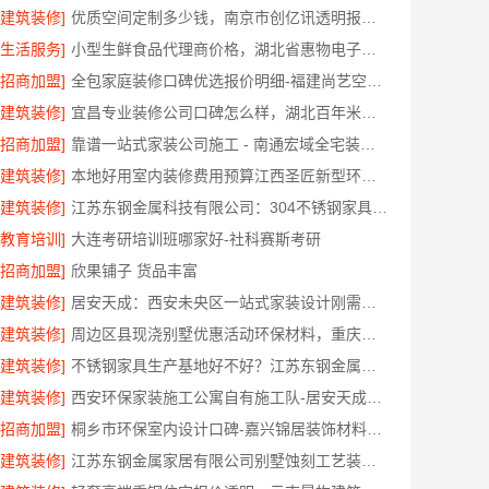
[建筑装修]
优质空间定制多少钱，南京市创亿讯透明报价不踩坑
[生活服务]
小型生鲜食品代理商价格，湖北省惠物电子商务有限公司赋能实体
[招商加盟]
全包家庭装修口碑优选报价明细-福建尚艺空间新材料科技有限公司
[建筑装修]
宜昌专业装修公司口碑怎么样，湖北百年米莱空间美学装饰材料有限公司客户认可
[招商加盟]
靠谱一站式家装公司施工 - 南通宏域全宅装饰建材有限公司
[建筑装修]
本地好用室内装修费用预算江西圣匠新型环保材料有限公司
[建筑装修]
江苏东钢金属科技有限公司：304不锈钢家具厂家全国地址
[教育培训]
大连考研培训班哪家好-社科赛斯考研
[招商加盟]
欣果铺子 货品丰富
[建筑装修]
居安天成：西安未央区一站式家装设计刚需房售后完善
[建筑装修]
周边区县现浇别墅优惠活动环保材料，重庆御墅建筑材料有限公司限时促销
[建筑装修]
不锈钢家具生产基地好不好？江苏东钢金属科技兴化基地探秘
[建筑装修]
西安环保家装施工公寓自有施工队-居安天成（西安）建筑工程有限责任公司
[招商加盟]
桐乡市环保室内设计口碑-嘉兴锦居装饰材料有限公司实景评测
[建筑装修]
江苏东钢金属家居有限公司别墅蚀刻工艺装饰工程报价