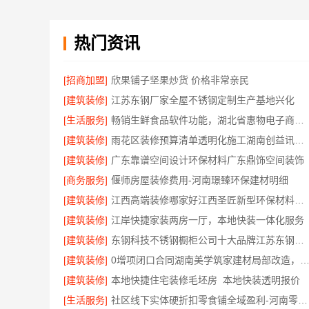
热门资讯
[招商加盟]
欣果铺子坚果炒货 价格非常亲民
[建筑装修]
江苏东钢厂家全屋不锈钢定制生产基地兴化
[生活服务]
畅销生鲜食品软件功能，湖北省惠物电子商务有限公司价格揭秘
[建筑装修]
雨花区装修预算清单透明化施工湖南创益讯建筑有限公司
[建筑装修]
广东靠谱空间设计环保材料广东鼎饰空间装饰
[商务服务]
偃师房屋装修费用-河南璟臻环保建材明细
[建筑装修]
江西高端装修哪家好江西圣匠新型环保材料有限公司
[建筑装修]
江岸快捷家装两房一厅，本地快装一体化服务
[建筑装修]
东钢科技不锈钢橱柜公司十大品牌江苏东钢金属科技有限公司
[建筑装修]
0增项闭口合同湖南美学筑家建材局部改造，湖南美学筑家建材预
[建筑装修]
本地快捷住宅装修毛坯房_本地快装透明报价
[生活服务]
社区线下实体硬折扣零食铺全域盈利-河南零百味供应链有限公司