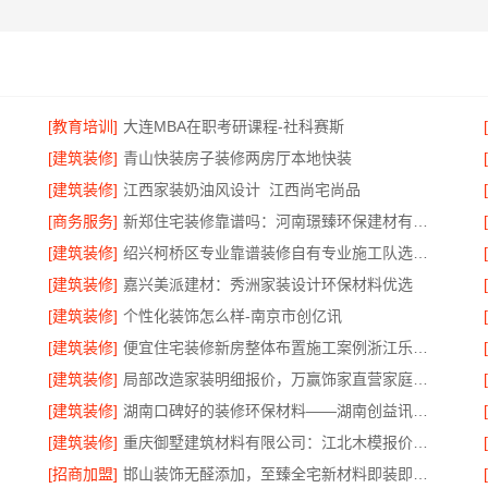
[教育培训]
大连MBA在职考研课程-社科赛斯
[建筑装修]
青山快装房子装修两房厅本地快装
[建筑装修]
江西家装奶油风设计_江西尚宅尚品
[商务服务]
新郑住宅装修靠谱吗：河南璟臻环保建材有限公司一站式服务
[建筑装修]
绍兴柯桥区专业靠谱装修自有专业施工队选绍兴卓鑫
[建筑装修]
嘉兴美派建材：秀洲家装设计环保材料优选
[建筑装修]
个性化装饰怎么样-南京市创亿讯
[建筑装修]
便宜住宅装修新房整体布置施工案例浙江乐享新材料
[建筑装修]
局部改造家装明细报价，万赢饰家直营家庭装修成本管控
算无忧
[建筑装修]
湖南口碑好的装修环保材料——湖南创益讯建筑有限公司
[建筑装修]
重庆御墅建筑材料有限公司：江北木模报价清单工期短
[招商加盟]
邯山装饰无醛添加，至臻全宅新材料即装即住零污染