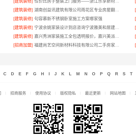
[建筑装修]
性价比房子整装上门服务——浙江乐享新材料公司
[建筑装修]
湖南创益讯建筑有限公司雨花区专业房屋翻新透明化施工
[建筑装修]
句容慕新不锈钢卧室施工方案哪家强
[建筑装修]
宁波余姚家装设计到店咨询宁波雅美和居建材科技有限公司
[建筑装修]
嘉兴秀洲家装施工全包透明报价，嘉兴美派建材科技放心
[招商加盟]
福建尚艺空间新材料科技有限公司二手房家庭装修口碑优选整体落地
C
D
E
F
G
H
I
J
K
L
M
N
O
P
Q
R
S
T
们
招商服务
使用协议
版权隐私
最近更新
网站地图