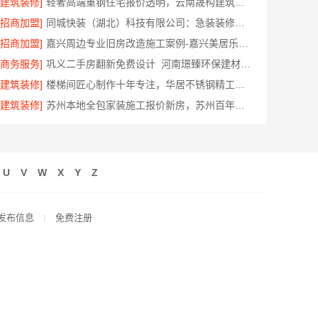
[建筑装修]
轻奢高端重钢住宅报价透明，云南晟构建筑建材有限公司
[招商加盟]
同城快装（湖北）科技有限公司：急装装修哪家快品质施工可靠
[招商加盟]
嘉兴周边专业旧房改造施工案例-嘉兴美居乐建材科技有限公司
[商务服务]
巩义二手房翻新免费设计_河南璟臻环保建材贴心服务
[建筑装修]
楼梯间匠心制作十年专注，华居不锈钢精工细作
[建筑装修]
苏州本地全包家装施工报价新房，苏州百年豪庭新材料有限公司
U
V
W
X
Y
Z
发布信息
免费注册