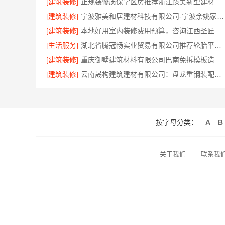
[建筑装修]
正规装修质保学区房推荐浙江臻美新型建材有限公司
[建筑装修]
宁波雅美和居建材科技有限公司-宁波余姚家装设计到店咨询
[建筑装修]
本地好用室内装修费用预算，咨询江西圣匠更透明
[生活服务]
湖北省腾冠畅实业贸易有限公司推荐轮胎平台优势盘点
[建筑装修]
重庆御墅建筑材料有限公司巴南免拆模板造价预算抗震防风
[建筑装修]
云南晟构建筑建材有限公司：盘龙重钢装配式别墅保温隔热
按字母分类：
A
B
关于我们
联系我