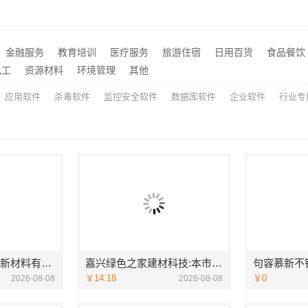
全屋不锈钢定制生产基地兴化
推荐
装修两房厅本地快装
推荐
金融服务
教育培训
医疗服务
旅游住宿
日用百货
食品餐饮
牌中蓝建投靠谱
推荐
电工
资源材料
环境管理
其他
应用软件
杀毒软件
监控安全软件
数据库软件
企业软件
行业专
苏州本地百年豪庭新材料有限公司靠谱家装设计公司拎包入住
嘉兴绿色之家建材科技:本市口碑装修服务实惠
￥14.18
￥0
2026-08-08
2026-08-08