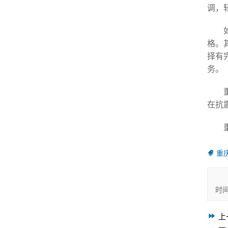
调，
格。
择有
务。
在抗
重
时
上