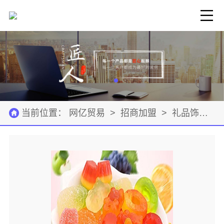
当前位置：
网亿贸易
>
招商加盟
>
礼品饰品
>