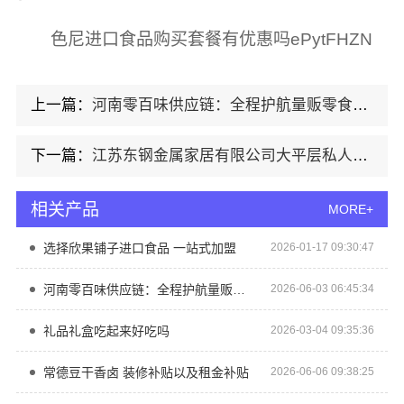
色尼进口食品购买套餐有优惠吗ePytFHZN
上一篇：
河南零百味供应链：全程护航量贩零食铺无忧经营
下一篇：
江苏东钢金属家居有限公司大平层私人定制极简踢脚线评测
相关产品
MORE+
选择欣果铺子进口食品 一站式加盟
2026-01-17 09:30:47
河南零百味供应链：全程护航量贩零食铺无忧经营
2026-06-03 06:45:34
礼品礼盒吃起来好吃吗
2026-03-04 09:35:36
常德豆干香卤 装修补贴以及租金补贴
2026-06-06 09:38:25