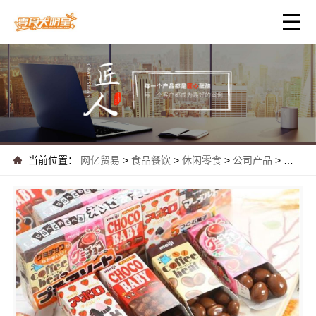
当前位置：
网亿贸易
>
食品餐饮
>
休闲零食
>
公司产品
>
零食大