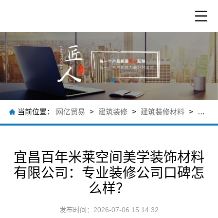
当前位置：
网亿贸易
>
建筑装修
>
建筑装修材料
>
公司
宜昌百年米莱空间美学装饰材料
有限公司：专业装修公司口碑怎
么样？
发布时间：2026-07-06 15:14:32