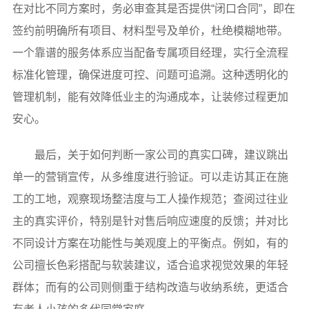
在对比不同方案时，务必审查其是否提供“闭口合同”，即在
签约前明确所有项目、材料型号及单价，杜绝模糊地带。
一个靠谱的服务体系应当配备专属项目经理，实行全流程
标准化管理，确保进度可控、问题可追溯。这种透明化的
管理机制，能有效降低业主的沟通成本，让装修过程更加
安心。
最后，关于如何判断一家公司的真实口碑，建议跳出
单一的营销宣传，从多维度进行验证。可以走访其正在施
工的工地，观察现场整洁度与工人操作规范；查阅过往业
主的真实评价，特别是针对售后响应速度的反馈；并对比
不同设计方案在功能性与美观度上的平衡点。例如，有的
公司擅长色彩搭配与软装建议，适合追求视觉效果的年轻
群体；而有的公司则侧重于结构改造与收纳系统，更适合