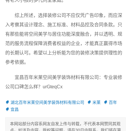
有老人小孩的多代同堂家庭。
综上所述，选择装修公司不应仅凭广告印象，而应深
入考察其设计理念、施工标准、材料品控及合同条款。只
有那些能将空间美学与居住功能深度融合，并以透明、规
范的服务流程保障消费者权益的企业，才能真正赢得市场
的长期认可。希望以上分析能为您的装修决策提供理性的
参考依据。
宜昌百年米莱空间美学装饰材料有限公司：专业装修
公司口碑怎么样？urGteqCx
湖北百年米莱空间美学装饰材料有限公司
米莱
百年
宜昌
本网站部分内容系网友自发上传与转载，不代表本网赞同其观
点。如涉及内容，版权等问题，请在30日内联系，我们将在第