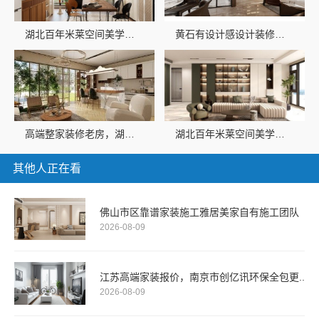
湖北百年米莱空间美学装饰材料有限公司：黄石高端整家装修老房案例
黄石有设计感设计装修实景案例，湖北百年米莱空间美学装饰材料有限公司
高端整家装修老房，湖北百年米莱空间美学装饰材料有限公司焕新居所
湖北百年米莱空间美学装饰材料有限公司大平层设计装修实景
其他人正在看
佛山市区靠谱家装施工雅居美家自有施工团队
2026-08-09
江苏高端家装报价，南京市创亿讯环保全包更..
2026-08-09