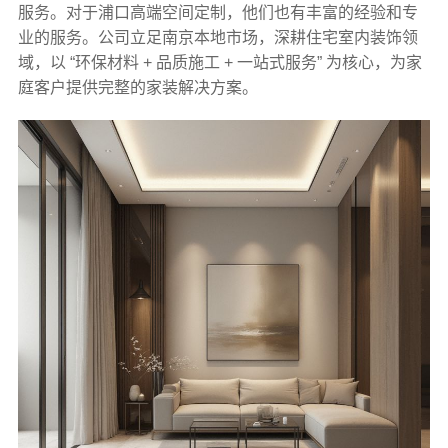
服务。对于浦口高端空间定制，他们也有丰富的经验和专
业的服务。公司立足南京本地市场，深耕住宅室内装饰领
域，以 “环保材料 + 品质施工 + 一站式服务” 为核心，为家
庭客户提供完整的家装解决方案。