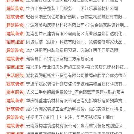
[建筑装修]
正规装修质保学区房推荐浙江臻美新型建材有限公司
[建筑装修]
性价比房子整装上门服务——浙江乐享新材料公司
[建筑装修]
轻奢高端重钢住宅报价透明，云南晟构建筑建材有限公司
[建筑装修]
宁波雅美和居建材科技有限公司-宁波余姚家装设计到店咨询
[建筑装修]
湖南创益讯建筑有限公司雨花区专业房屋翻新透明化施工
[招商加盟]
同城快装（湖北）科技有限公司：急装装修哪家快品质施工可靠
[建筑装修]
本地好用室内装修费用预算，咨询江西圣匠更透明
[建筑装修]
句容慕新不锈钢卧室施工方案哪家强
[招商加盟]
嘉兴周边专业旧房改造施工案例-嘉兴美居乐建材科技有限公司
[生活服务]
湖北省腾冠畅实业贸易有限公司推荐轮胎平台优势盘点
[建筑装修]
宁波余姚家装设计到店咨询宁波雅美和居建材科技有限公司
[商务服务]
巩义二手房翻新免费设计_河南璟臻环保建材贴心服务
[建筑装修]
重庆御墅建筑材料有限公司巴南免拆模板造价预算抗震防风
[建筑装修]
嘉兴秀洲家装施工全包透明报价，嘉兴美派建材科技放心
[建筑装修]
楼梯间匠心制作十年专注，华居不锈钢精工细作
[建筑装修]
云南晟构建筑建材有限公司：盘龙重钢装配式别墅保温隔热