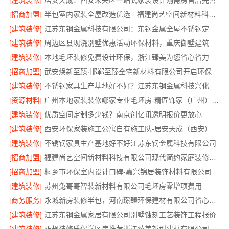
[建筑装修]
居安天成：西安未央区一站式家装设计刚需房售后完善
[招商加盟]
半包室内家装全屋改造优选 - 福建尚艺空间新材料科技有限公司
[建筑装修]
江苏东钢金属科技有限公司：东钢金属全屋不锈钢定制本地服务商
[建筑装修]
周边区县现浇别墅优惠活动环保材料，重庆御墅建筑材料有限公司限时促销
[建筑装修]
本地毛坯装修免费设计环保，浙江臻美为您省心省力
[招商加盟]
武安焕新至臻·邯郸至臻全宅新材料有限公司开启环保装修新时代
[建筑装修]
不锈钢家具生产基地好不好？江苏东钢金属科技兴化基地探秘
[资源材料]
广州本地家装装修哪家专业毛坯房-精匠饰家（广州）家居建材有限公司
[建筑装修]
优质空间定制多少钱？南京创亿讯透明报价更放心
[建筑装修]
西安环保家装施工公寓自有施工队-居安天成（西安）建筑工程有限责任公司
[建筑装修]
不锈钢家具生产基地好不好江苏东钢金属科技有限公司
[招商加盟]
福建尚艺空间新材料科技有限公司现代简约家庭装修免费设计整体落地
[招商加盟]
桐乡市环保室内设计口碑-嘉兴锦居装饰材料有限公司实景评测
[建筑装修]
苏州兔哥哥智装新材料有限公司毛坯房零增项费用
[商务服务]
永城新房装修半包，河南璟臻环保建材有限公司省心可靠
[建筑装修]
江苏东钢金属家居有限公司别墅蚀刻工艺装饰工程报价