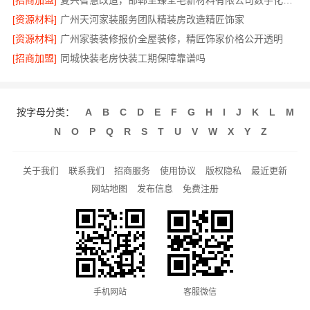
[招商加盟]
复兴智慧改造，邯郸至臻全宅新材料有限公司数字化精装方案
[资源材料]
广州天河家装服务团队精装房改造精匠饰家
[资源材料]
广州家装装修报价全屋装修，精匠饰家价格公开透明
[招商加盟]
同城快装老房快装工期保障靠谱吗
按字母分类：
A
B
C
D
E
F
G
H
I
J
K
L
M
N
O
P
Q
R
S
T
U
V
W
X
Y
Z
关于我们
联系我们
招商服务
使用协议
版权隐私
最近更新
网站地图
发布信息
免费注册
手机网站
客服微信