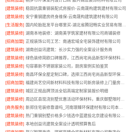
[招商加盟]
桐乡市环保室内设计口碑 嘉兴锦居装饰材料有限公司
[建筑装修]
稳固抗震重钢装配式房报价-云南晟构建筑建材有限公司
[建筑装修]
安宁重钢建房终身维保-云南晟构建筑建材有限公司
[生活服务]
国内轮胎批发平台哪里买-湖北省腾冠畅实业贸易有限公司
[建筑装修]
湖南本地装修：湖南美学筑家建材有限公司商铺装修
[招商加盟]
正规装饰公司工艺：南通宏域全宅装饰建材有限公司
[建筑装修]
湖南创益讯建筑：长沙实力强的全案设计服务商
[建筑装修]
绿色装修简欧口碑推荐，江西尚宅尚品新型环保材料有限公司
[建筑装修]
句容慕新不锈钢家装公司，厨房案例实拍鉴赏
[建筑装修]
南昌环保全屋定制口碑，选择江西尚宅尚品新型环保材料有限公司
[招商加盟]
福建尚艺空间新材料科技有限公司新房装修上门量房整体落地
[建筑装修]
城区正规品牌顶派全铝高端定制家装报价明细
[建筑装修]
周边区县现浇别墅优惠活动环保材料，重庆御墅限时推出
[商务服务]
新郑住宅装修靠谱吗_河南璟臻环保建材有限公司本地口碑
[建筑装修]
热门重钢别墅价格多少钱选中蓝建投北京建设有限公司四川
[建筑装修]
本地创益讯建筑全案设计透明预算售后