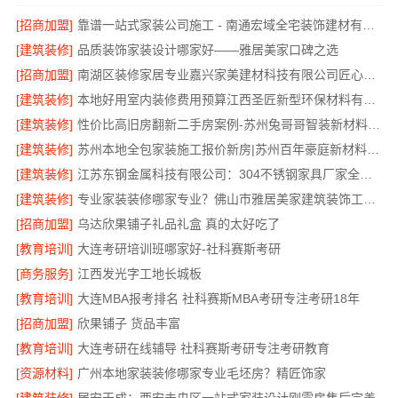
[招商加盟]
靠谱一站式家装公司施工 - 南通宏域全宅装饰建材有限公司
[建筑装修]
品质装饰家装设计哪家好——雅居美家口碑之选
[招商加盟]
南湖区装修家居专业嘉兴家美建材科技有限公司匠心打造品质家
[建筑装修]
本地好用室内装修费用预算江西圣匠新型环保材料有限公司
[建筑装修]
性价比高旧房翻新二手房案例-苏州兔哥哥智装新材料有限公司
[建筑装修]
苏州本地全包家装施工报价新房|苏州百年豪庭新材料有限公司
[建筑装修]
江苏东钢金属科技有限公司：304不锈钢家具厂家全国地址
[建筑装修]
专业家装装修哪家专业？佛山市雅居美家建筑装饰工程有限公司
[招商加盟]
乌达欣果铺子礼品礼盒 真的太好吃了
[教育培训]
大连考研培训班哪家好-社科赛斯考研
[商务服务]
江西发光字工地长城板
[教育培训]
大连MBA报考排名 社科赛斯MBA考研专注考研18年
[招商加盟]
欣果铺子 货品丰富
[教育培训]
大连考研在线辅导 社科赛斯考研专注考研教育
[资源材料]
广州本地家装装修哪家专业毛坯房？精匠饰家