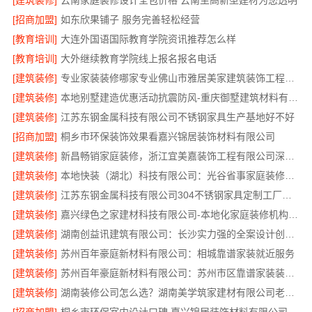
[建筑装修]
云南家庭装修设计全包价格 云南至高新型建材为您透明
[招商加盟]
如东欣果铺子 服务完善轻松经营
[教育培训]
大连外国语国际教育学院资讯推荐怎么样
[教育培训]
大外继续教育学院线上报名报名电话
[建筑装修]
专业家装装修哪家专业佛山市雅居美家建筑装饰工程有限公司
[建筑装修]
本地别墅建造优惠活动抗震防风-重庆御墅建筑材料有限公司
[建筑装修]
江苏东钢金属科技有限公司不锈钢家具生产基地好不好
[招商加盟]
桐乡市环保装饰效果看嘉兴锦居装饰材料有限公司
[建筑装修]
新昌畅销家庭装修，浙江宜美嘉装饰工程有限公司深受本地家庭信赖
[建筑装修]
本地快装（湖北）科技有限公司：光谷省事家庭装修婚房
[建筑装修]
江苏东钢金属科技有限公司304不锈钢家具定制工厂评测
[建筑装修]
嘉兴绿色之家建材科技有限公司-本地化家庭装修机构翻新
[建筑装修]
湖南创益讯建筑有限公司：长沙实力强的全案设计创益讯建筑
[建筑装修]
苏州百年豪庭新材料有限公司：相城靠谱家装就近服务
[建筑装修]
苏州百年豪庭新材料有限公司：苏州市区靠谱家装装修多少钱拎包入住
[建筑装修]
湖南装修公司怎么选？湖南美学筑家建材有限公司老房翻新专业团队