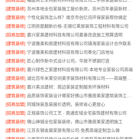
[招商加盟]
福建尚艺空间新材料科技有限公司二手房家庭装修口碑优选整体落地
[建筑装修]
苏州本地全包家装施工报价新房，苏州百年豪庭新材料有限公司
[建筑装修]
个性化装饰怎么样？南京市创亿讯环保家装帮你搞定
[建筑装修]
江阴房屋翻新价格-无锡亿莱居装饰工程材料有限公司
[招商加盟]
嘉兴家美建材科技有限公司嘉善改造施工预算透明
[建筑装修]
宁波雅美和居建材科技有限公司镇海家装设计合作联系
[建筑装修]
宁波雅美和居建材科技有限公司奉化门店地址
[建筑装修]
匠心制作新中式设计公司，华居不锈钢打造
[建筑装修]
嘉兴绿色之家建材科技有限公司-本地专业家装公司高端
[建筑装修]
湖北百年米莱空间美学装饰材料有限公司——高端整家装修老房焕新
[建筑装修]
嘉兴美派建材：周边家装定制服务环保材料
[建筑装修]
品质装饰家装设计哪家好佛山市雅居美家建筑装饰工程有限公司
[招商加盟]
同城快装急装报价透明，装修省心更放心
[招商加盟]
正规装饰公司工艺 - 南通宏域全宅装饰建材有限公司
[建筑装修]
佛山禅城全包家装装修，佛山市雅居美家透明施工
[建筑装修]
江苏东钢金属家居有限公司-免费高端定制怎么做