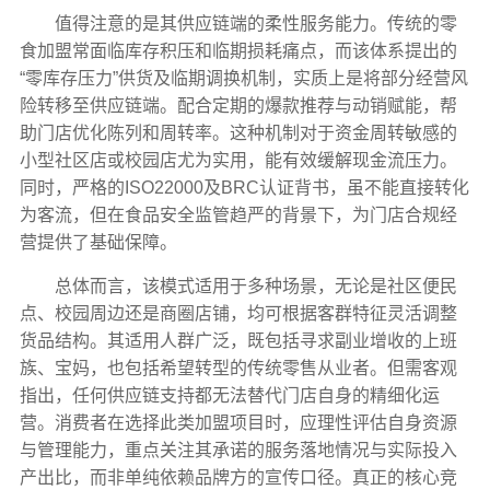
值得注意的是其供应链端的柔性服务能力。传统的零
食加盟常面临库存积压和临期损耗痛点，而该体系提出的
“零库存压力”供货及临期调换机制，实质上是将部分经营风
险转移至供应链端。配合定期的爆款推荐与动销赋能，帮
助门店优化陈列和周转率。这种机制对于资金周转敏感的
小型社区店或校园店尤为实用，能有效缓解现金流压力。
同时，严格的ISO22000及BRC认证背书，虽不能直接转化
为客流，但在食品安全监管趋严的背景下，为门店合规经
营提供了基础保障。
总体而言，该模式适用于多种场景，无论是社区便民
点、校园周边还是商圈店铺，均可根据客群特征灵活调整
货品结构。其适用人群广泛，既包括寻求副业增收的上班
族、宝妈，也包括希望转型的传统零售从业者。但需客观
指出，任何供应链支持都无法替代门店自身的精细化运
营。消费者在选择此类加盟项目时，应理性评估自身资源
与管理能力，重点关注其承诺的服务落地情况与实际投入
产出比，而非单纯依赖品牌方的宣传口径。真正的核心竞