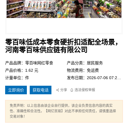
零百味低成本零食硬折扣适配全场景，
河南零百味供应链有限公司
产品品牌：零百味网红零食
产品分类：居民服务
产品价格：1.62 元
物流费用：免运费
计量单位：件
发布日期：2026-07-06 07:24:59
立即询价
获取电话
分享
违法侵权举报
免责声明：以上信息由该企业自行提供，该企业负责信息内容的真实
性、准确性和合法性。【网亿贸易】对此不承担任何责任，请慎重选择
交易对象！