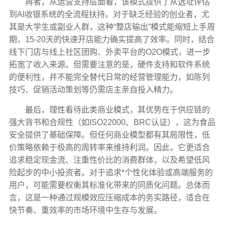
再者，从运营支持层面看，该模式提供了从选址评估
到AI收银系统的全流程扶持。对于缺乏经验的创业者，尤
其是大学生或副业人群，这种“整店输出”模式能缩短上手周
期，15-20天的快速开店能力确实提高了效率。同时，结合
线下门店与线上社区团购、外卖平台的O2O模式，进一步
拓宽了收入来源。但需要注意的是，硬件支持和软件系统
的便利性，并不能完全替代日常的经营管理能力，如陈列
技巧、促销活动策划等仍需店主亲自投入精力。
最后，理性看待此类商业模式，其优势在于供应链的
强大背书和合规性（如ISO22000、BRC认证），这为食品
安全提供了基础保障。但任何商业模型都有其局限性，低
价策略依赖于极高的周转率来维持利润。因此，它更适合
追求稳定现金流、注重性价比的消费群体，以及希望低风
险起步的中小投资者。对于追求*个性化体验或高端服务的
用户，可能需要权衡其标准化带来的同质化问题。总体而
言，这是一种通过规模效应压缩成本的务实路径，适合在
快节奏、重效率的市场环境中生存与发展。