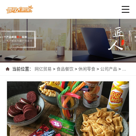
当前位置：
网亿贸易
>
食品餐饮
>
休闲零食
>
公司产品
>
城市散