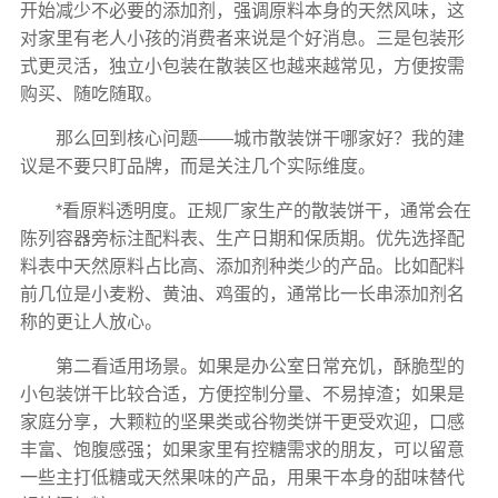
开始减少不必要的添加剂，强调原料本身的天然风味，这
对家里有老人小孩的消费者来说是个好消息。三是包装形
式更灵活，独立小包装在散装区也越来越常见，方便按需
购买、随吃随取。
那么回到核心问题——城市散装饼干哪家好？我的建
议是不要只盯品牌，而是关注几个实际维度。
*看原料透明度。正规厂家生产的散装饼干，通常会在
陈列容器旁标注配料表、生产日期和保质期。优先选择配
料表中天然原料占比高、添加剂种类少的产品。比如配料
前几位是小麦粉、黄油、鸡蛋的，通常比一长串添加剂名
称的更让人放心。
第二看适用场景。如果是办公室日常充饥，酥脆型的
小包装饼干比较合适，方便控制分量、不易掉渣；如果是
家庭分享，大颗粒的坚果类或谷物类饼干更受欢迎，口感
丰富、饱腹感强；如果家里有控糖需求的朋友，可以留意
一些主打低糖或天然果味的产品，用果干本身的甜味替代