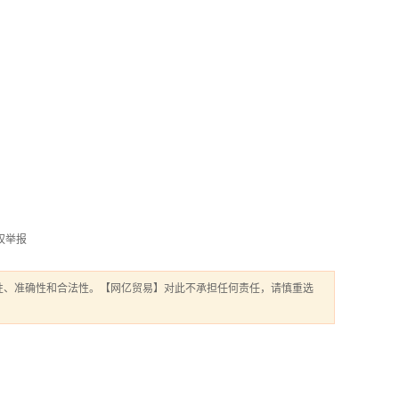
权举报
性、准确性和合法性。【网亿贸易】对此不承担任何责任，请慎重选