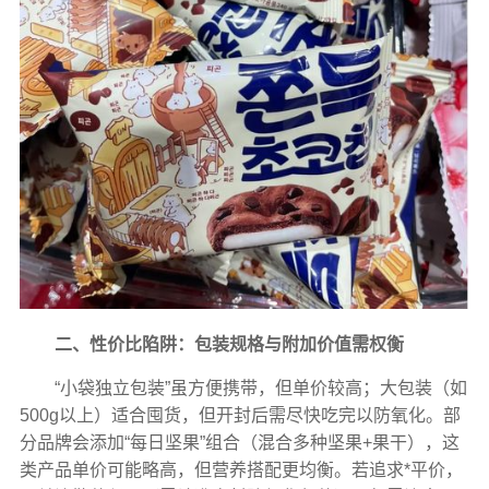
二、性价比陷阱：包装规格与附加价值需权衡
“小袋独立包装”虽方便携带，但单价较高；大包装（如
500g以上）适合囤货，但开封后需尽快吃完以防氧化。部
分品牌会添加“每日坚果”组合（混合多种坚果+果干），这
类产品单价可能略高，但营养搭配更均衡。若追求*平价，