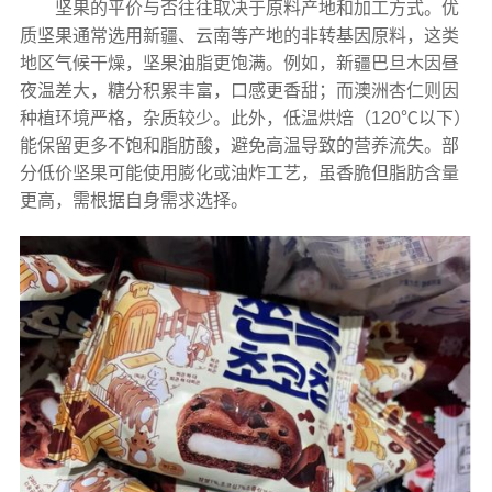
坚果的平价与否往往取决于原料产地和加工方式。优
质坚果通常选用新疆、云南等产地的非转基因原料，这类
地区气候干燥，坚果油脂更饱满。例如，新疆巴旦木因昼
夜温差大，糖分积累丰富，口感更香甜；而澳洲杏仁则因
种植环境严格，杂质较少。此外，低温烘焙（120℃以下）
能保留更多不饱和脂肪酸，避免高温导致的营养流失。部
分低价坚果可能使用膨化或油炸工艺，虽香脆但脂肪含量
更高，需根据自身需求选择。