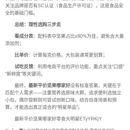
关注品牌是否有SC认证（食品生产许可证），这是食品安
全的基础门槛。
总结：理性选购三步走
看成分表
：配料表中坚果占比≥90%为佳，避免含大量
添加剂；
比单价
：计算每克价格，大包装通常更划算；
试吃反馈
：利用电商平台的评价功能，重点关注“口感”
“新鲜度”等关键词。
最终，
最新平价坚果哪家好
没有标准答案，关键在于
匹配个人需求——注重营养选原味大颗，追求便利选独立
小包，偶尔尝鲜则可尝试创新口味。结合自身场景和预
算，才能选出真正适合的“明星单品”。
最新平价坚果哪家好零食大明星ETyYRKjY