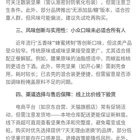
可关注散装坚果（需认准密封防氧化包装），但需注意卫
生条件。此外，部分品牌推出“无添加盐/糖”版本，适合控
重人群，但风味可能偏淡，建议先试吃再购买。
三、风味创新与实用性：小众口味未必适合所有人
近年流行“五香味”“蜂蜜烤制”等创新口味，但这类产品
受众较窄。传统原味或咸味坚果接受度更广，尤其适合搭
配正餐解腻。例如，腰果原味的油脂感适中，而椒盐核桃
则更适合下酒。此外，带壳坚果（如开心果）需剥壳食
用，耗时较长；已去壳的混合装更便捷，但需留意是否添
加调味粉掩盖原料不足的问题。
四、渠道选择与售后保障：线上比价线下验货
电商平台（如京东自营、天猫旗舰店）常有促销活
动，但需注意发货地——本地仓库配送更能保证新鲜度。
线下商超可直观查看坚果色泽和完整度，避免霉变或虫
蛀。购买时优先选择提供“7天无理由退换”的品牌，部分低
价坚果可能存在口感差异，退换政策能降低风险。此外，