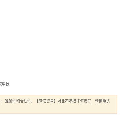
权举报
性、准确性和合法性。【网亿贸易】对此不承担任何责任，请慎重选