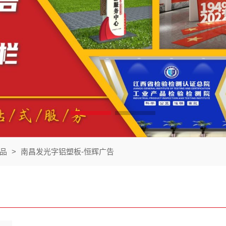
品
>
南昌发光字铝塑板-恒辉广告