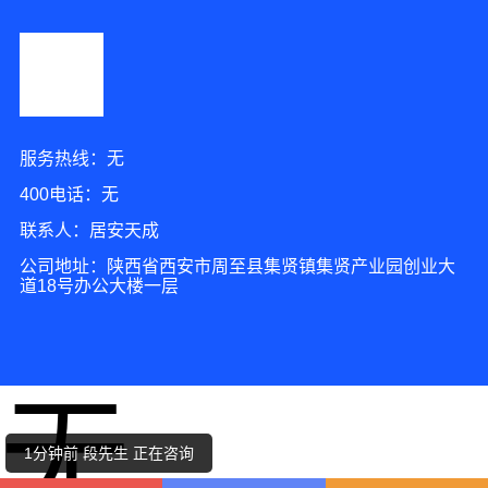
服务热线：无
400电话：无
联系人：居安天成
公司地址：陕西省西安市周至县集贤镇集贤产业园创业大
道18号办公大楼一层
4分钟前 朱女士 正在咨询
2分钟前 代先生 正在咨询
无
4分钟前 胡小姐 正在咨询
1分钟前 段先生 正在咨询